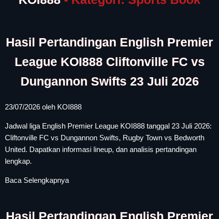
Hasil Pertandingan English Premier
League KOI888 Cliftonville FC vs
Dungannon Swifts 23 Juli 2026
23/07/2026
oleh
KOI888
Jadwal liga English Premier League KOI888 tanggal 23 Juli 2026:
Cliftonville FC vs Dungannon Swifts, Rugby Town vs Bedworth
United. Dapatkan informasi lineup, dan analisis pertandingan
lengkap.
Baca Selengkapnya
Hasil Pertandingan English Premier