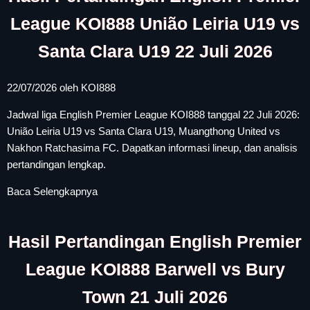
League KOI888 União Leiria U19 vs
Santa Clara U19 22 Juli 2026
22/07/2026
oleh
KOI888
Jadwal liga English Premier League KOI888 tanggal 22 Juli 2026:
União Leiria U19 vs Santa Clara U19, Muangthong United vs
Nakhon Ratchasima FC. Dapatkan informasi lineup, dan analisis
pertandingan lengkap.
Baca Selengkapnya
Hasil Pertandingan English Premier
League KOI888 Barwell vs Bury
Town 21 Juli 2026