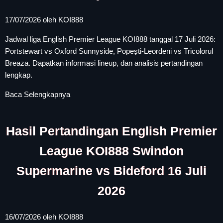
17/07/2026
oleh
KOI888
Jadwal liga English Premier League KOI888 tanggal 17 Juli 2026:
Portstewart vs Oxford Sunnyside, Popești-Leordeni vs Tricolorul
Breaza. Dapatkan informasi lineup, dan analisis pertandingan
lengkap.
Baca Selengkapnya
Hasil Pertandingan English Premier
League KOI888 Swindon
Supermarine vs Bideford 16 Juli
2026
16/07/2026
oleh
KOI888