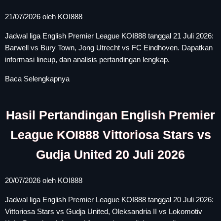
21/07/2026
oleh
KOI888
Jadwal liga English Premier League KOI888 tanggal 21 Juli 2026:
Barwell vs Bury Town, Jong Utrecht vs FC Eindhoven. Dapatkan
informasi lineup, dan analisis pertandingan lengkap.
Baca Selengkapnya
Hasil Pertandingan English Premier
League KOI888 Vittoriosa Stars vs
Gudja United 20 Juli 2026
20/07/2026
oleh
KOI888
Jadwal liga English Premier League KOI888 tanggal 20 Juli 2026:
Vittoriosa Stars vs Gudja United, Oleksandria II vs Lokomotiv