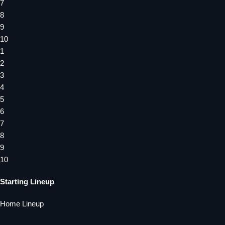
7
8
9
10
1
2
3
4
5
6
7
8
9
10
Starting Lineup
Home Lineup