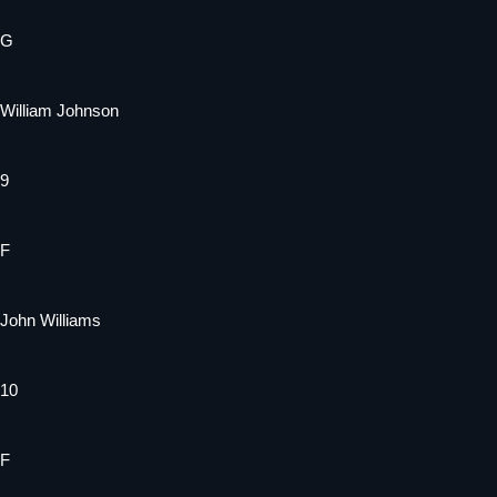
G
William Johnson
9
F
John Williams
10
F