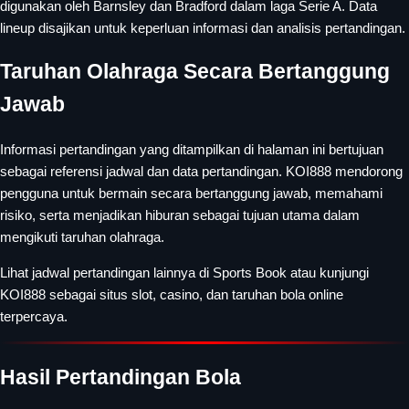
digunakan oleh Barnsley dan Bradford dalam laga Serie A. Data
lineup disajikan untuk keperluan informasi dan analisis pertandingan.
Taruhan Olahraga Secara Bertanggung
Jawab
Informasi pertandingan yang ditampilkan di halaman ini bertujuan
sebagai referensi jadwal dan data pertandingan. KOI888 mendorong
pengguna untuk bermain secara bertanggung jawab, memahami
risiko, serta menjadikan hiburan sebagai tujuan utama dalam
mengikuti taruhan olahraga.
Lihat jadwal pertandingan lainnya di
Sports Book
atau kunjungi
KOI888
sebagai situs slot, casino, dan taruhan bola online
terpercaya.
Hasil Pertandingan Bola