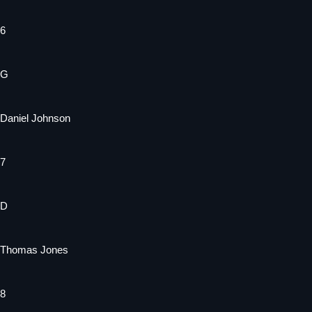
6
G
Daniel Johnson
7
D
Thomas Jones
8