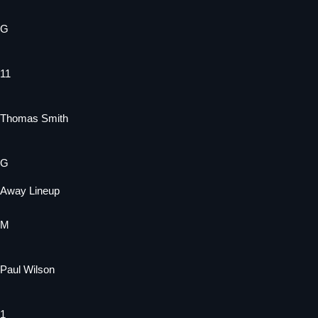
G
11
Thomas Smith
G
Away Lineup
M
Paul Wilson
1