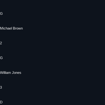
G
Michael Brown
2
G
William Jones
3
D