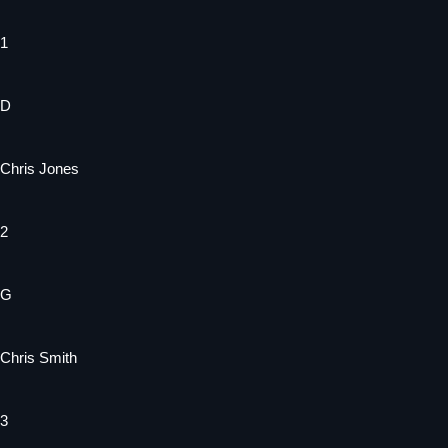
1
D
Chris Jones
2
G
Chris Smith
3