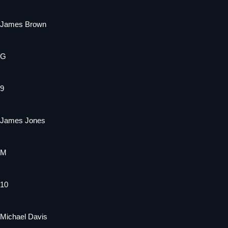
James Brown
G
9
James Jones
M
10
Michael Davis