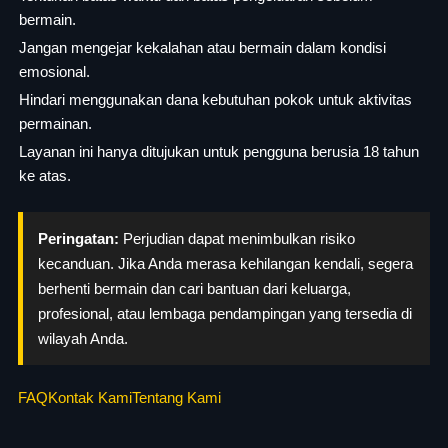
bermain.
Jangan mengejar kekalahan atau bermain dalam kondisi
emosional.
Hindari menggunakan dana kebutuhan pokok untuk aktivitas
permainan.
Layanan ini hanya ditujukan untuk pengguna berusia 18 tahun
ke atas.
Peringatan:
Perjudian dapat menimbulkan risiko
kecanduan. Jika Anda merasa kehilangan kendali, segera
berhenti bermain dan cari bantuan dari keluarga,
profesional, atau lembaga pendampingan yang tersedia di
wilayah Anda.
FAQ
Kontak Kami
Tentang Kami