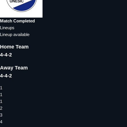
Match Completed
Lineups
Lineup available
Home Team
4-4-2
Away Team
4-4-2
1
1
1
2
3
4