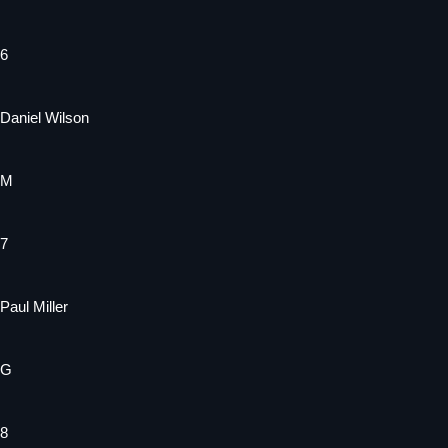
6
Daniel Wilson
M
7
Paul Miller
G
8