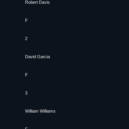
Robert Davis
F
2
David Garcia
F
3
William Williams