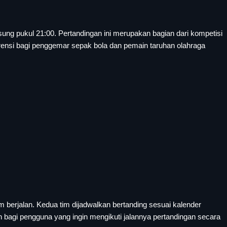
ng pukul 21:00. Pertandingan ini merupakan bagian dari kompetisi
ferensi bagi penggemar sepak bola dan pemain taruhan olahraga
erjalan. Kedua tim dijadwalkan bertanding sesuai kalender
uan bagi pengguna yang ingin mengikuti jalannya pertandingan secara