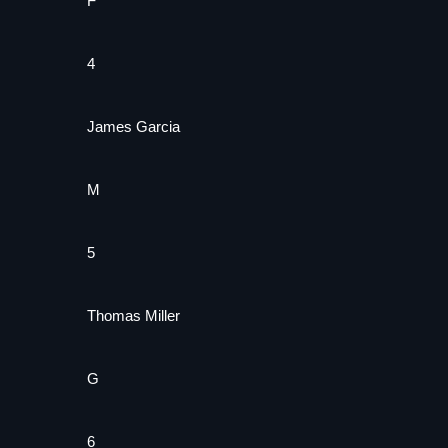
F
4
James Garcia
M
5
Thomas Miller
G
6