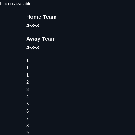
Lineup available
Home Team
4-3-3
Away Team
4-3-3
1
1
1
2
3
4
5
6
7
8
9