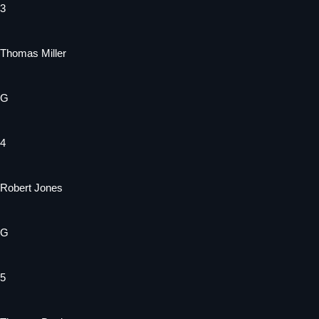
3
Thomas Miller
G
4
Robert Jones
G
5