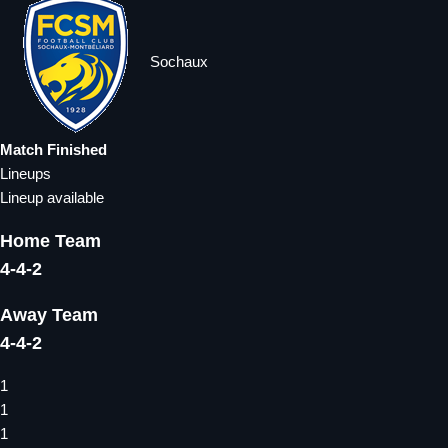
Sochaux
Match Finished
Lineups
Lineup available
Home Team
4-4-2
Away Team
4-4-2
1
1
1