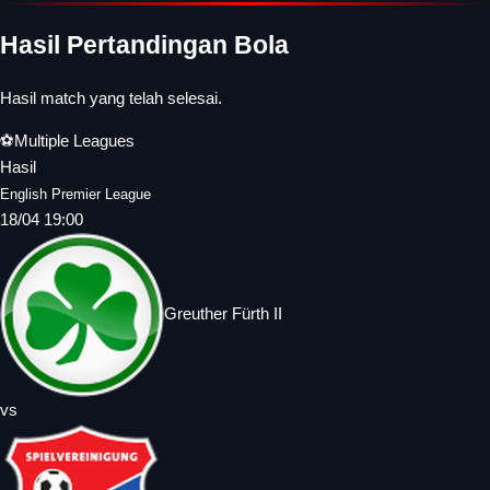
Hasil Pertandingan Bola
Hasil match yang telah selesai.
⚽
Multiple Leagues
Hasil
English Premier League
18/04 19:00
Greuther Fürth II
vs