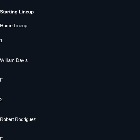
Starting Lineup
Home Lineup
1
William Davis
F
2
Robert Rodriguez
F