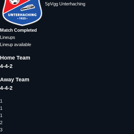
SpVgg Unterhaching
Match Completed
Lineups
Lineup available
Home Team
4-4-2
Away Team
4-4-2
1
1
1
2
3