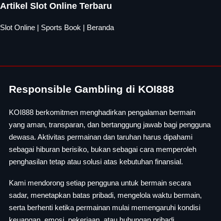
Artikel Slot Online Terbaru
Slot Online
|
Sports Book
|
Beranda
Responsible Gambling di KOI888
KOI888 berkomitmen menghadirkan pengalaman bermain
yang aman, transparan, dan bertanggung jawab bagi pengguna
dewasa. Aktivitas permainan dan taruhan harus dipahami
sebagai hiburan berisiko, bukan sebagai cara memperoleh
penghasilan tetap atau solusi atas kebutuhan finansial.
Kami mendorong setiap pengguna untuk bermain secara
sadar, menetapkan batas pribadi, mengelola waktu bermain,
serta berhenti ketika permainan mulai memengaruhi kondisi
keuangan, emosi, pekerjaan, atau hubungan pribadi.