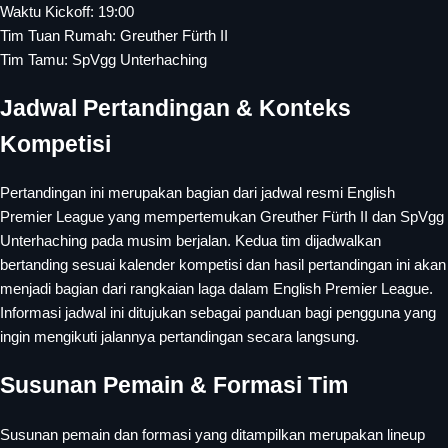
Waktu Kickoff: 19:00
Tim Tuan Rumah: Greuther Fürth II
Tim Tamu: SpVgg Unterhaching
Jadwal Pertandingan & Konteks
Kompetisi
Pertandingan ini merupakan bagian dari jadwal resmi English
Premier League yang mempertemukan Greuther Fürth II dan SpVgg
Unterhaching pada musim berjalan. Kedua tim dijadwalkan
bertanding sesuai kalender kompetisi dan hasil pertandingan ini akan
menjadi bagian dari rangkaian laga dalam English Premier League.
Informasi jadwal ini ditujukan sebagai panduan bagi pengguna yang
ingin mengikuti jalannya pertandingan secara langsung.
Susunan Pemain & Formasi Tim
Susunan pemain dan formasi yang ditampilkan merupakan lineup