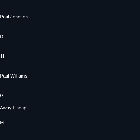
Paul Johnson
D
11
Paul Williams
G
Away Lineup
M