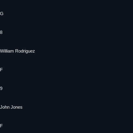
G
8
William Rodriguez
F
9
John Jones
F