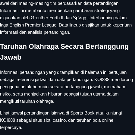
awal dari masing-masing tim berdasarkan data pertandingan.
Informasi ini membantu memberikan gambaran strategi yang
digunakan oleh Greuther Fürth II dan SpVgg Unterhaching dalam
laga English Premier League. Data lineup disajikan untuk keperluan
informasi dan analisis pertandingan.
Taruhan Olahraga Secara Bertanggung
Jawab
Informasi pertandingan yang ditampilkan di halaman ini bertujuan
sebagai referensi jadwal dan data pertandingan. KOI888 mendorong
pengguna untuk bermain secara bertanggung jawab, memahami
risiko, serta menjadikan hiburan sebagai tujuan utama dalam
mengikuti taruhan olahraga.
Lihat jadwal pertandingan lainnya di
Sports Book
atau kunjungi
KOI888
sebagai situs slot, casino, dan taruhan bola online
terpercaya.