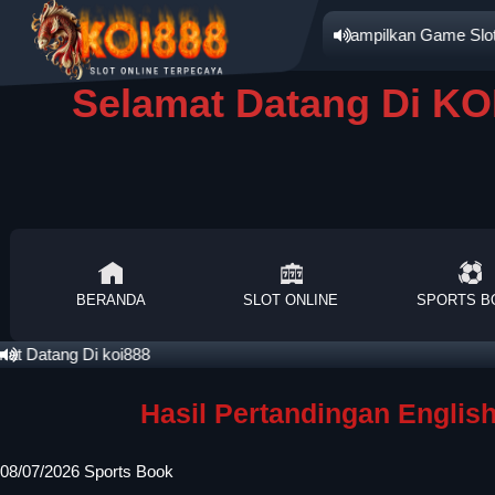
beritahuan : Situs Resmi Menampilkan Game Slot dan Result Update
Selamat Datang Di
KOI
BERANDA
SLOT ONLINE
SPORTS B
Datang Di koi888
Hasil Pertandingan Englis
08/07/2026
Sports Book