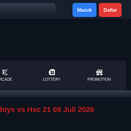
Masuk
Daftar
RCADE
LOTTERY
PROMOTION
oys vs Hsc 21 08 Juli 2026