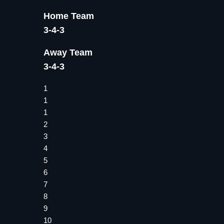
Home Team
3-4-3
Away Team
3-4-3
1
1
1
2
3
4
5
6
7
8
9
10