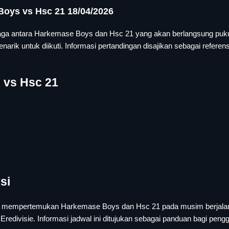
Boys vs Hsc 21 18/04/2026
laga antara Harkemase Boys dan Hsc 21 yang akan berlangsung pukul
arik untuk diikuti. Informasi pertandingan disajikan sebagai refere
 vs Hsc 21
si
ang mempertemukan Harkemase Boys dan Hsc 21 pada musim berjalan.
 Eredivisie. Informasi jadwal ini ditujukan sebagai panduan bagi pen