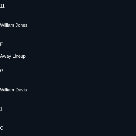
11
William Jones
F
Away Lineup
G
William Davis
1
G