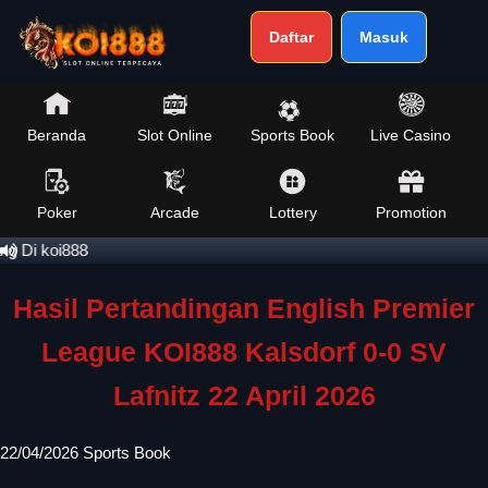
Daftar
Masuk
Beranda
Slot Online
Sports Book
Live Casino
Poker
Arcade
Lottery
Promotion
i koi888
Hasil Pertandingan English Premier
League KOI888 Kalsdorf 0-0 SV
Lafnitz 22 April 2026
22/04/2026
Sports Book