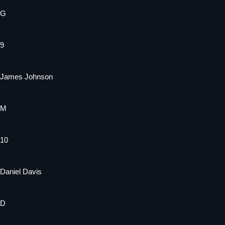
G
9
James Johnson
M
10
Daniel Davis
D