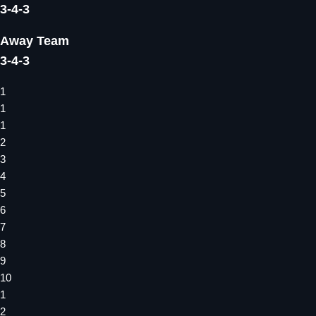
3-4-3
Away Team
3-4-3
1
1
1
2
3
4
5
6
7
8
9
10
1
2