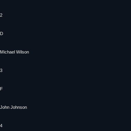
2
D
Michael Wilson
3
F
John Johnson
4