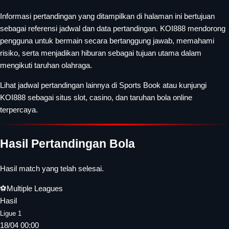
Informasi pertandingan yang ditampilkan di halaman ini bertujuan
sebagai referensi jadwal dan data pertandingan. KOI888 mendorong
pengguna untuk bermain secara bertanggung jawab, memahami
risiko, serta menjadikan hiburan sebagai tujuan utama dalam
mengikuti taruhan olahraga.
Lihat jadwal pertandingan lainnya di
Sports Book
atau kunjungi
KOI888
sebagai situs slot, casino, dan taruhan bola online
terpercaya.
Hasil Pertandingan Bola
Hasil match yang telah selesai.
⚽
Multiple Leagues
Hasil
Ligue 1
18/04 00:00