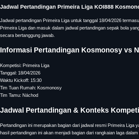
Jadwal Pertandingan Primeira Liga KOI888 Kosmon
Jadwal pertandingan Primeira Liga untuk tanggal 18/04/2026 termas
Primeira Liga dan masuk dalam jadwal pertandingan sepak bola yang 
secara bertanggung jawab.
Informasi Pertandingan Kosmonosy vs 
Kompetisi: Primeira Liga
Tanggal: 18/04/2026
Waktu Kickoff: 15:30
Tim Tuan Rumah: Kosmonosy
Tim Tamu: Náchod
Jadwal Pertandingan & Konteks Kompeti
Pertandingan ini merupakan bagian dari jadwal resmi Primeira Lig
hasil pertandingan ini akan menjadi bagian dari rangkaian laga dalam