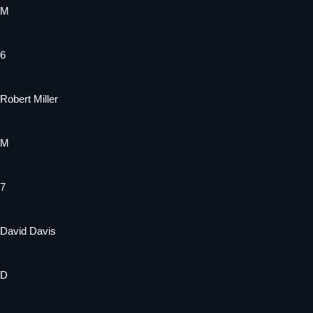
M
6
Robert Miller
M
7
David Davis
D