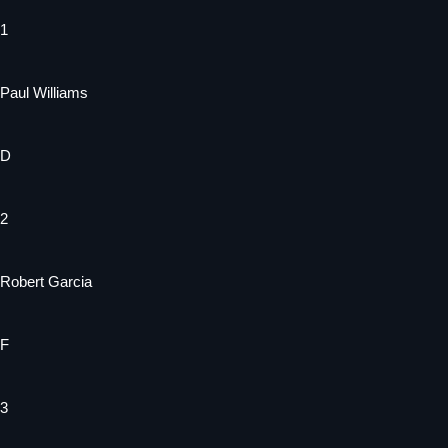
1
Paul Williams
D
2
Robert Garcia
F
3