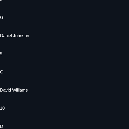
G
Daniel Johnson
9
G
David Williams
10
D