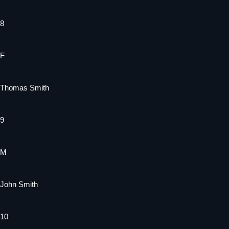
8
F
Thomas Smith
9
M
John Smith
10