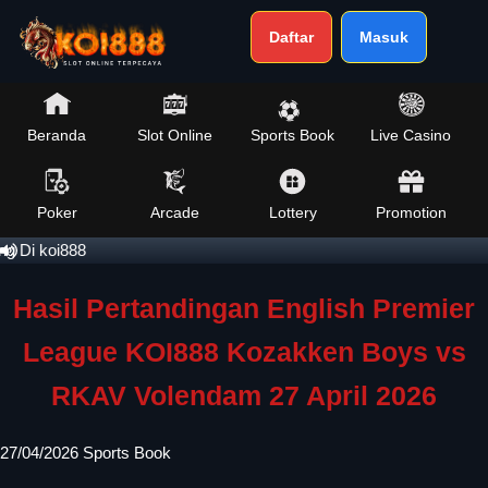
Daftar
Masuk
Beranda
Slot Online
Sports Book
Live Casino
Poker
Arcade
Lottery
Promotion
 koi888
Hasil Pertandingan English Premier
League KOI888 Kozakken Boys vs
RKAV Volendam 27 April 2026
27/04/2026
Sports Book