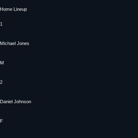
Home Lineup
1
Michael Jones
M
2
Daniel Johnson
F