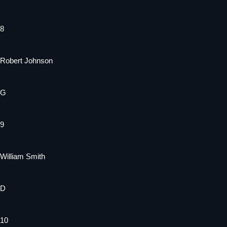
8
Robert Johnson
G
9
William Smith
D
10