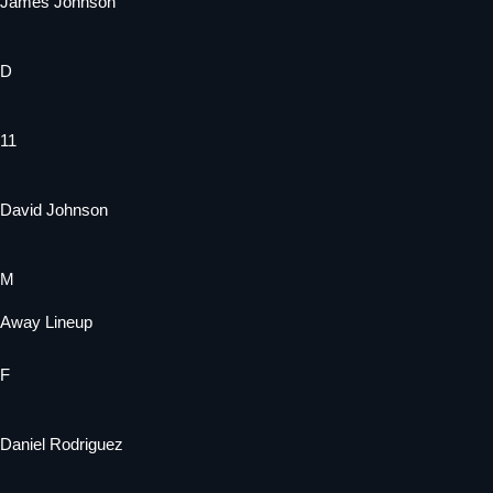
James Johnson
D
11
David Johnson
M
Away Lineup
F
Daniel Rodriguez