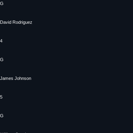
G
David Rodriguez
4
G
James Johnson
5
G