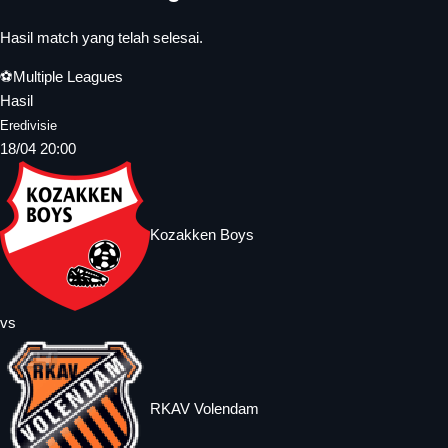
Hasil match yang telah selesai.
⚽
Multiple Leagues
Hasil
Eredivisie
18/04 20:00
Kozakken Boys
vs
RKAV Volendam