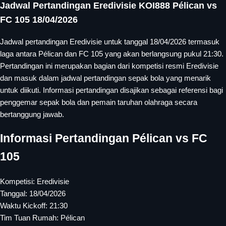
Jadwal Pertandingan Eredivisie KOI888 Pélican vs
FC 105 18/04/2026
Jadwal pertandingan Eredivisie untuk tanggal 18/04/2026 termasuk
laga antara Pélican dan FC 105 yang akan berlangsung pukul 21:30.
Pertandingan ini merupakan bagian dari kompetisi resmi Eredivisie
dan masuk dalam jadwal pertandingan sepak bola yang menarik
untuk diikuti. Informasi pertandingan disajikan sebagai referensi bagi
penggemar sepak bola dan pemain taruhan olahraga secara
bertanggung jawab.
Informasi Pertandingan Pélican vs FC
105
Kompetisi: Eredivisie
Tanggal: 18/04/2026
Waktu Kickoff: 21:30
Tim Tuan Rumah: Pélican