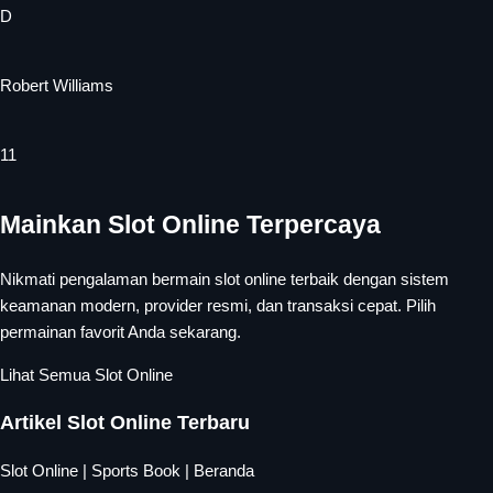
D
Robert Williams
11
Mainkan Slot Online Terpercaya
Nikmati pengalaman bermain slot online terbaik dengan sistem
keamanan modern, provider resmi, dan transaksi cepat. Pilih
permainan favorit Anda sekarang.
Lihat Semua Slot Online
Artikel Slot Online Terbaru
Slot Online
|
Sports Book
|
Beranda