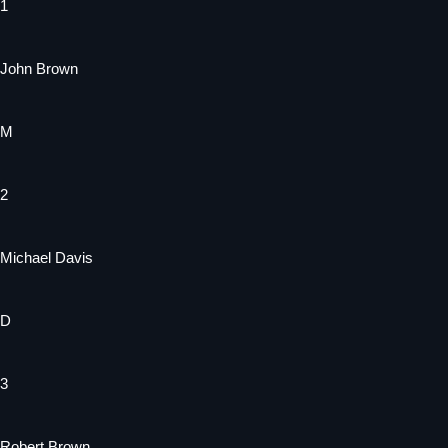
1
John Brown
M
2
Michael Davis
D
3
Robert Brown