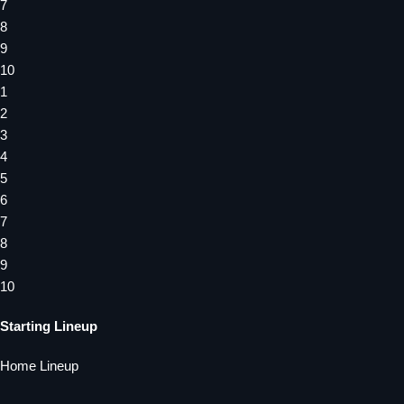
7
8
9
10
1
2
3
4
5
6
7
8
9
10
Starting Lineup
Home Lineup