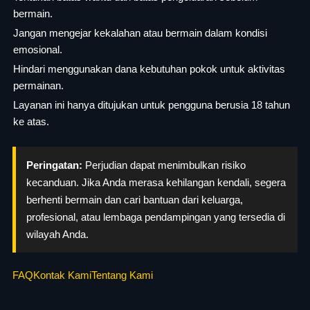
bermain.
Jangan mengejar kekalahan atau bermain dalam kondisi
emosional.
Hindari menggunakan dana kebutuhan pokok untuk aktivitas
permainan.
Layanan ini hanya ditujukan untuk pengguna berusia 18 tahun
ke atas.
Peringatan:
Perjudian dapat menimbulkan risiko
kecanduan. Jika Anda merasa kehilangan kendali, segera
berhenti bermain dan cari bantuan dari keluarga,
profesional, atau lembaga pendampingan yang tersedia di
wilayah Anda.
FAQ
Kontak Kami
Tentang Kami