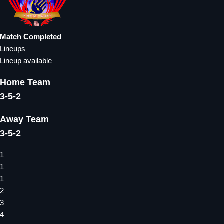
Match Completed
Lineups
Lineup available
Home Team
3-5-2
Away Team
3-5-2
1
1
1
2
3
4