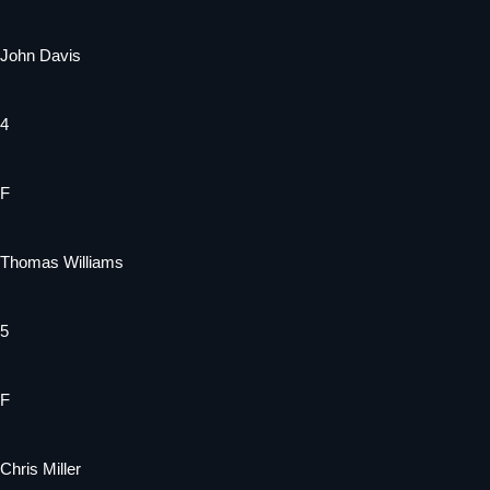
John Davis
4
F
Thomas Williams
5
F
Chris Miller