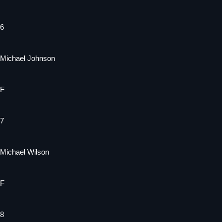
6
Michael Johnson
F
7
Michael Wilson
F
8