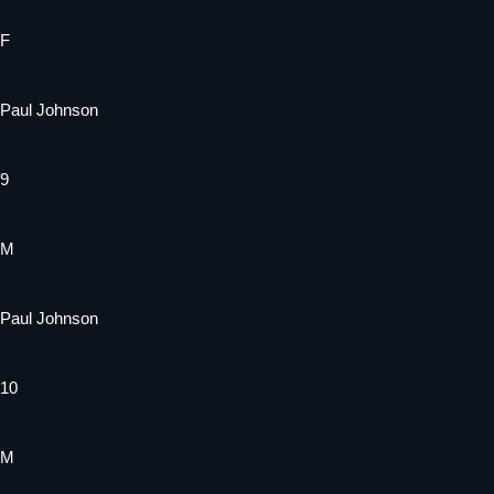
F
Paul Johnson
9
M
Paul Johnson
10
M