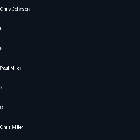
Chris Johnson
6
F
Paul Miller
7
D
Chris Miller