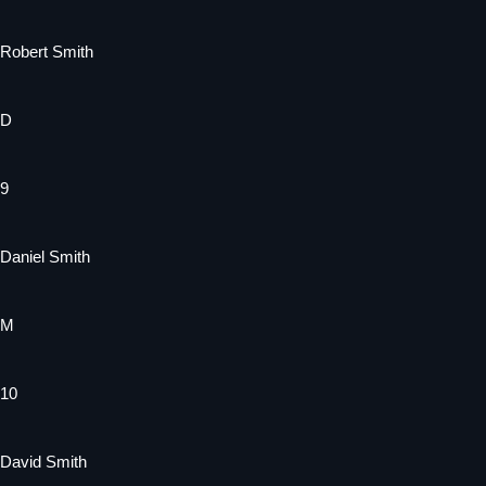
Robert Smith
D
9
Daniel Smith
M
10
David Smith