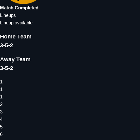
Match Completed
Lineups
Lineup available
Home Team
3-5-2
Away Team
3-5-2
1
1
1
2
3
4
5
6