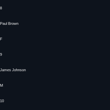
8
Paul Brown
F
9
James Johnson
M
10