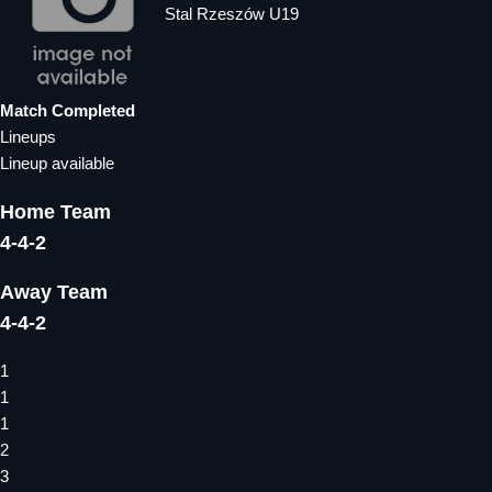
Stal Rzeszów U19
Match Completed
Lineups
Lineup available
Home Team
4-4-2
Away Team
4-4-2
1
1
1
2
3