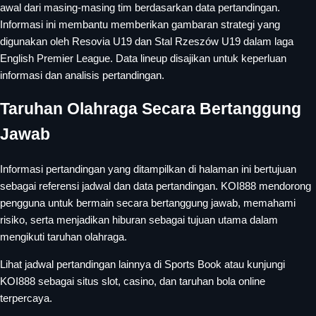
awal dari masing-masing tim berdasarkan data pertandingan.
Informasi ini membantu memberikan gambaran strategi yang
digunakan oleh Resovia U19 dan Stal Rzeszów U19 dalam laga
English Premier League. Data lineup disajikan untuk keperluan
informasi dan analisis pertandingan.
Taruhan Olahraga Secara Bertanggung
Jawab
Informasi pertandingan yang ditampilkan di halaman ini bertujuan
sebagai referensi jadwal dan data pertandingan. KOI888 mendorong
pengguna untuk bermain secara bertanggung jawab, memahami
risiko, serta menjadikan hiburan sebagai tujuan utama dalam
mengikuti taruhan olahraga.
Lihat jadwal pertandingan lainnya di
Sports Book
atau kunjungi
KOI888
sebagai situs slot, casino, dan taruhan bola online
terpercaya.