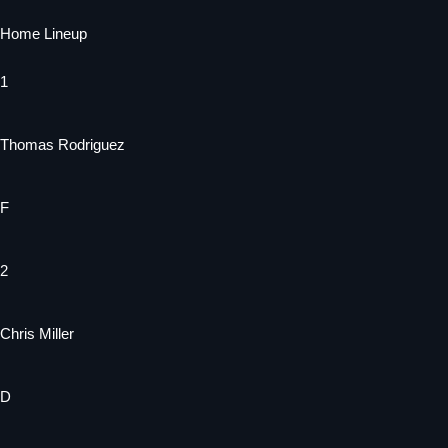
Home Lineup
1
Thomas Rodriguez
F
2
Chris Miller
D