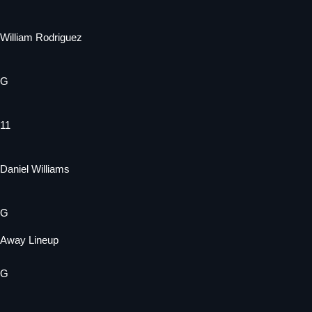
William Rodriguez
G
11
Daniel Williams
G
Away Lineup
G