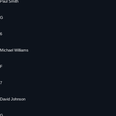
Paul Smith
G
6
Michael Williams
F
7
David Johnson
G