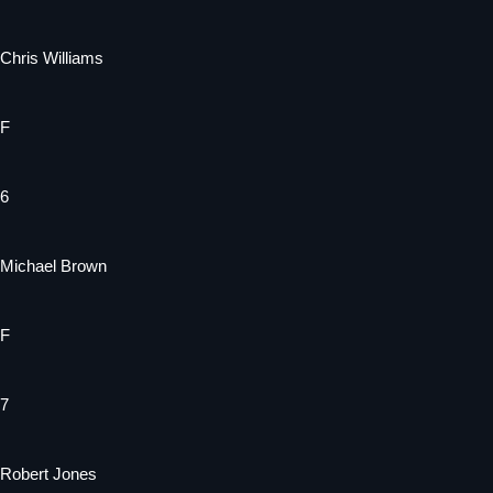
Chris Williams
F
6
Michael Brown
F
7
Robert Jones