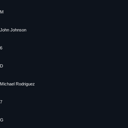
M
John Johnson
6
D
Michael Rodriguez
7
G