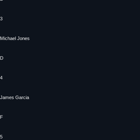
3
Michael Jones
D
4
James Garcia
F
5