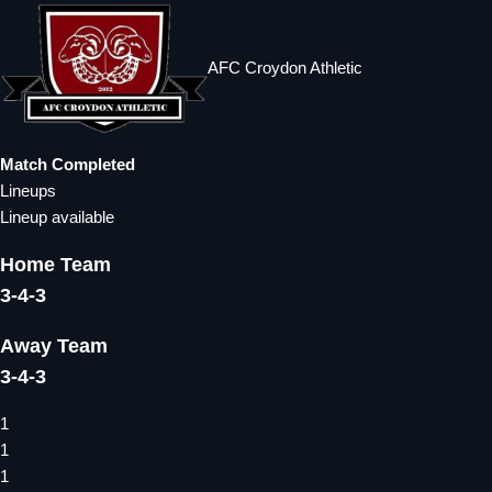
AFC Croydon Athletic
Match Completed
Lineups
Lineup available
Home Team
3-4-3
Away Team
3-4-3
1
1
1