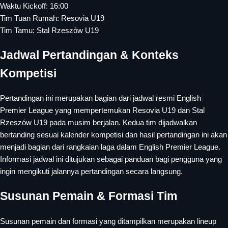
Waktu Kickoff: 16:00
Tim Tuan Rumah: Resovia U19
Tim Tamu: Stal Rzeszów U19
Jadwal Pertandingan & Konteks
Kompetisi
Pertandingan ini merupakan bagian dari jadwal resmi English
Premier League yang mempertemukan Resovia U19 dan Stal
Rzeszów U19 pada musim berjalan. Kedua tim dijadwalkan
bertanding sesuai kalender kompetisi dan hasil pertandingan ini akan
menjadi bagian dari rangkaian laga dalam English Premier League.
Informasi jadwal ini ditujukan sebagai panduan bagi pengguna yang
ingin mengikuti jalannya pertandingan secara langsung.
Susunan Pemain & Formasi Tim
Susunan pemain dan formasi yang ditampilkan merupakan lineup