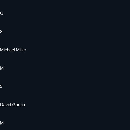
G
8
Michael Miller
M
9
David Garcia
M