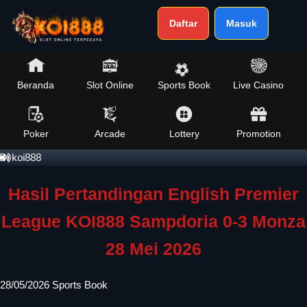
Daftar
Masuk
Beranda
Slot Online
Sports Book
Live Casino
Poker
Arcade
Lottery
Promotion
oi888
Hasil Pertandingan English Premier
League KOI888 Sampdoria 0-3 Monza
28 Mei 2026
28/05/2026
Sports Book