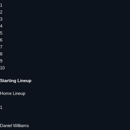
1
2
3
4
5
6
7
8
9
10
Starting Lineup
Home Lineup
1
Daniel Williams