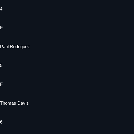
4
F
Paul Rodriguez
5
F
Thomas Davis
6