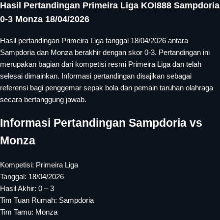
Hasil Pertandingan Primeira Liga KOI888 Sampdoria
0-3 Monza 18/04/2026
Hasil pertandingan Primeira Liga tanggal 18/04/2026 antara
Sampdoria dan Monza berakhir dengan skor 0-3. Pertandingan ini
merupakan bagian dari kompetisi resmi Primeira Liga dan telah
selesai dimainkan. Informasi pertandingan disajikan sebagai
referensi bagi penggemar sepak bola dan pemain taruhan olahraga
secara bertanggung jawab.
Informasi Pertandingan Sampdoria vs
Monza
Kompetisi: Primeira Liga
Tanggal: 18/04/2026
Hasil Akhir: 0 – 3
Tim Tuan Rumah: Sampdoria
Tim Tamu: Monza