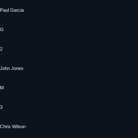
Paul Garcia
G
2
John Jones
M
3
Chris Wilson