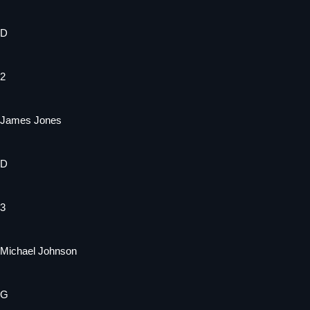
D
2
James Jones
D
3
Michael Johnson
G