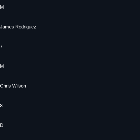
M
James Rodriguez
7
M
Chris Wilson
8
D