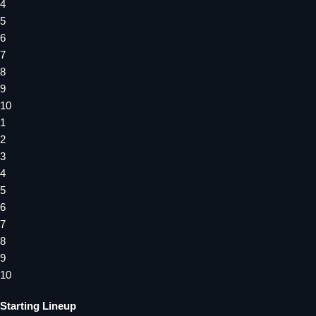
4
5
6
7
8
9
10
1
2
3
4
5
6
7
8
9
10
Starting Lineup