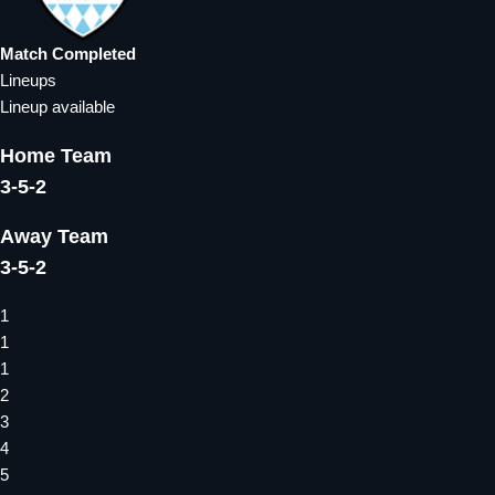
Match Completed
Lineups
Lineup available
Home Team
3-5-2
Away Team
3-5-2
1
1
1
2
3
4
5