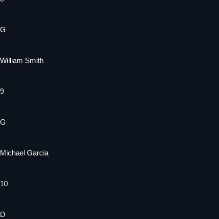
G
William Smith
9
G
Michael Garcia
10
D