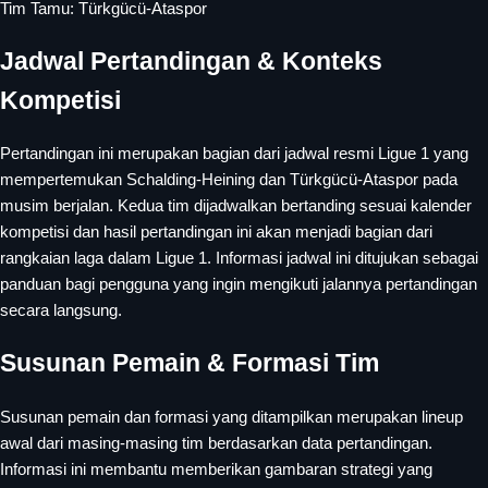
Tim Tamu: Türkgücü-Ataspor
Jadwal Pertandingan & Konteks
Kompetisi
Pertandingan ini merupakan bagian dari jadwal resmi Ligue 1 yang
mempertemukan Schalding-Heining dan Türkgücü-Ataspor pada
musim berjalan. Kedua tim dijadwalkan bertanding sesuai kalender
kompetisi dan hasil pertandingan ini akan menjadi bagian dari
rangkaian laga dalam Ligue 1. Informasi jadwal ini ditujukan sebagai
panduan bagi pengguna yang ingin mengikuti jalannya pertandingan
secara langsung.
Susunan Pemain & Formasi Tim
Susunan pemain dan formasi yang ditampilkan merupakan lineup
awal dari masing-masing tim berdasarkan data pertandingan.
Informasi ini membantu memberikan gambaran strategi yang