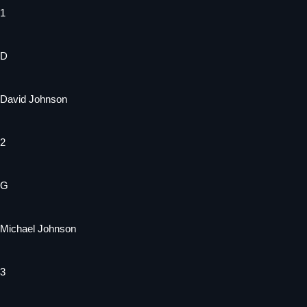
1
D
David Johnson
2
G
Michael Johnson
3