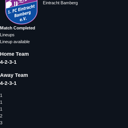
Eintracht Bamberg
Match Completed
Lineups
Lineup available
Home Team
4-2-3-1
Away Team
4-2-3-1
1
1
1
2
3