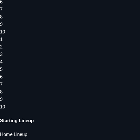
6
7
8
9
10
1
2
3
4
5
6
7
8
9
10
Starting Lineup
Home Lineup