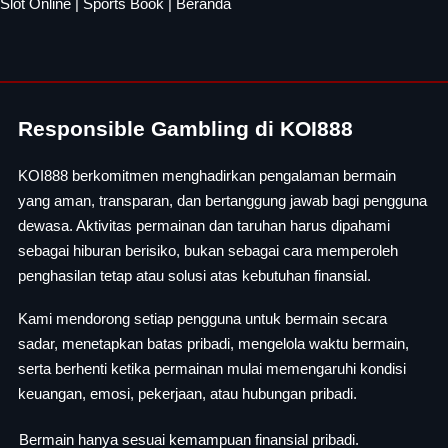
Slot Online
|
Sports Book
|
Beranda
Responsible Gambling di KOI888
KOI888 berkomitmen menghadirkan pengalaman bermain
yang aman, transparan, dan bertanggung jawab bagi pengguna
dewasa. Aktivitas permainan dan taruhan harus dipahami
sebagai hiburan berisiko, bukan sebagai cara memperoleh
penghasilan tetap atau solusi atas kebutuhan finansial.
Kami mendorong setiap pengguna untuk bermain secara
sadar, menetapkan batas pribadi, mengelola waktu bermain,
serta berhenti ketika permainan mulai memengaruhi kondisi
keuangan, emosi, pekerjaan, atau hubungan pribadi.
Bermain hanya sesuai kemampuan finansial pribadi.