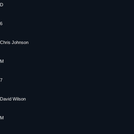
D
6
Chris Johnson
M
7
David Wilson
M