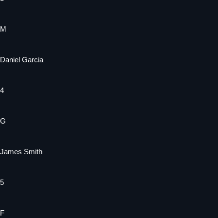
M
Daniel Garcia
4
G
James Smith
5
F