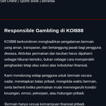
Slot Online
|
Sports Book
|
Beranda
Responsible Gambling di KOI888
KOI888 berkomitmen menghadirkan pengalaman bermain
yang aman, transparan, dan bertanggung jawab bagi pengguna
dewasa. Aktivitas permainan dan taruhan harus dipahami
sebagai hiburan berisiko, bukan sebagai cara memperoleh
penghasilan tetap atau solusi atas kebutuhan finansial.
Kami mendorong setiap pengguna untuk bermain secara
sadar, menetapkan batas pribadi, mengelola waktu bermain,
serta berhenti ketika permainan mulai memengaruhi kondisi
keuangan, emosi, pekerjaan, atau hubungan pribadi.
Bermain hanya sesuai kemampuan finansial pribadi.