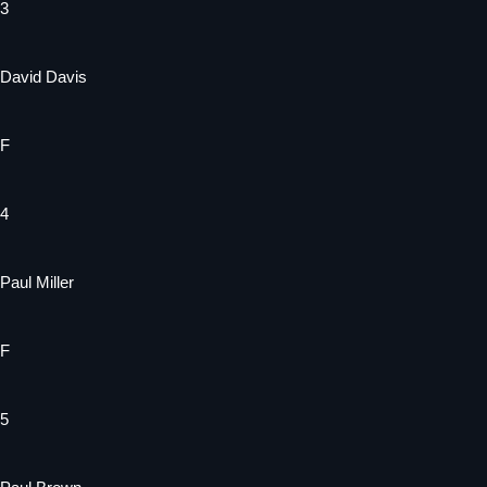
3
David Davis
F
4
Paul Miller
F
5