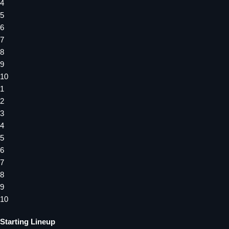
4
5
6
7
8
9
10
1
2
3
4
5
6
7
8
9
10
Starting Lineup