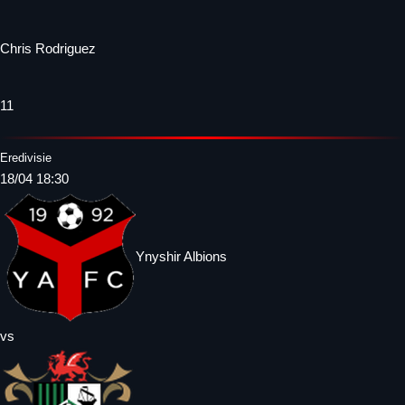
Chris Rodriguez
11
Eredivisie
18/04 18:30
Ynyshir Albions
vs