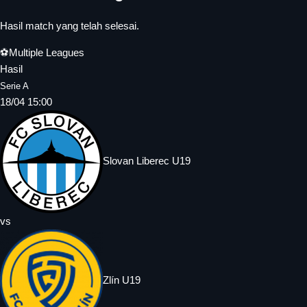
Hasil match yang telah selesai.
⚽
Multiple Leagues
Hasil
Serie A
18/04 15:00
Slovan Liberec U19
vs
Zlín U19