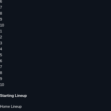
6
7
8
9
10
1
2
3
4
5
6
7
8
9
10
Starting Lineup
Home Lineup