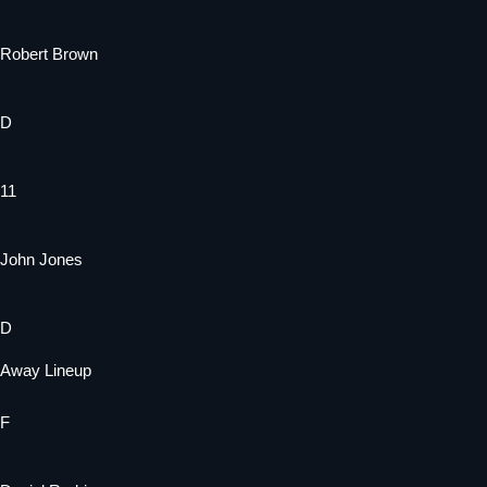
Robert Brown
D
11
John Jones
D
Away Lineup
F