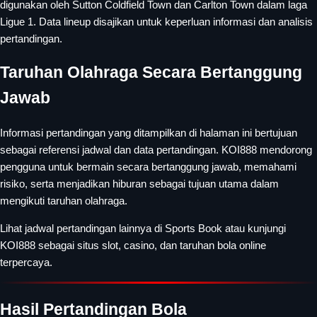
digunakan oleh Sutton Coldfield Town dan Carlton Town dalam laga
Ligue 1. Data lineup disajikan untuk keperluan informasi dan analisis
pertandingan.
Taruhan Olahraga Secara Bertanggung
Jawab
Informasi pertandingan yang ditampilkan di halaman ini bertujuan
sebagai referensi jadwal dan data pertandingan. KOI888 mendorong
pengguna untuk bermain secara bertanggung jawab, memahami
risiko, serta menjadikan hiburan sebagai tujuan utama dalam
mengikuti taruhan olahraga.
Lihat jadwal pertandingan lainnya di
Sports Book
atau kunjungi
KOI888
sebagai situs slot, casino, dan taruhan bola online
terpercaya.
Hasil Pertandingan Bola