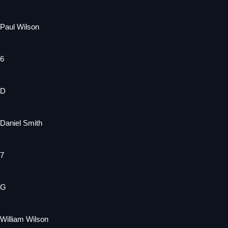
Paul Wilson
6
D
Daniel Smith
7
G
William Wilson