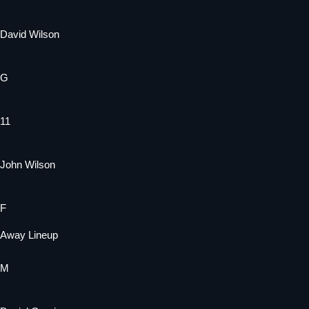
David Wilson
G
11
John Wilson
F
Away Lineup
M