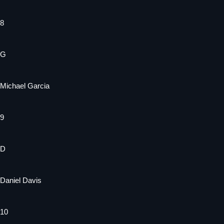
8
G
Michael Garcia
9
D
Daniel Davis
10