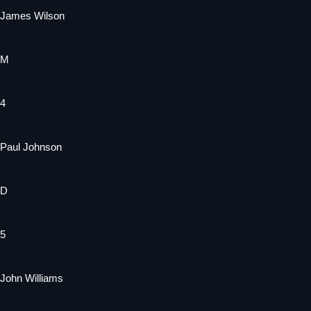
James Wilson
M
4
Paul Johnson
D
5
John Williams