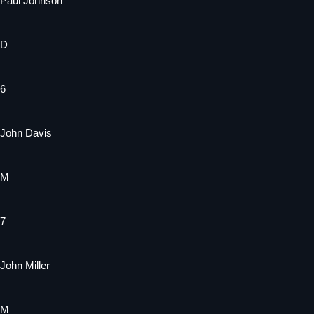
Paul Johnson
D
6
John Davis
M
7
John Miller
M