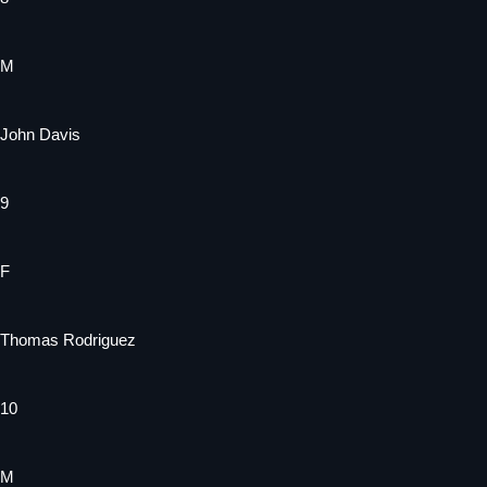
M
John Davis
9
F
Thomas Rodriguez
10
M