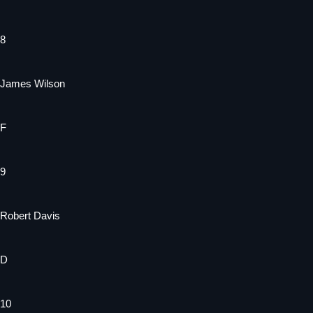
8
James Wilson
F
9
Robert Davis
D
10