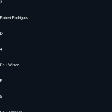
3
Robert Rodriguez
D
4
Paul Wilson
F
5