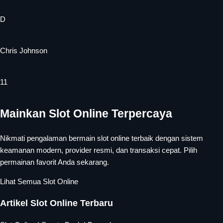
D
Chris Johnson
11
Mainkan Slot Online Terpercaya
Nikmati pengalaman bermain slot online terbaik dengan sistem
keamanan modern, provider resmi, dan transaksi cepat. Pilih
permainan favorit Anda sekarang.
Lihat Semua Slot Online
Artikel Slot Online Terbaru