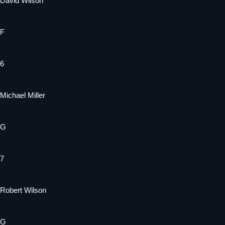
David Wilson
F
6
Michael Miller
G
7
Robert Wilson
G