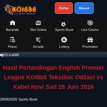
Daftar
Masuk
Beranda
Slot Online
Sports Book
Live Casino
Poker
Arcade
Lottery
Promotion
 koi888
Hasil Pertandingan English Premier
League KOI888 Tekstilac Odžaci vs
Kabel Novi Sad 28 Juni 2026
28/06/2026
Sports Book