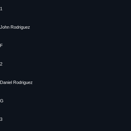
1
John Rodriguez
F
2
Daniel Rodriguez
G
3