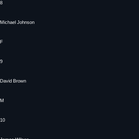
8
Michael Johnson
F
9
David Brown
M
10