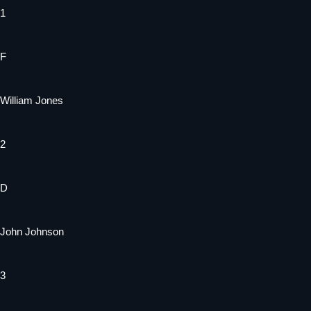
1
F
William Jones
2
D
John Johnson
3