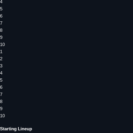
4
5
6
7
8
9
10
1
2
3
4
5
6
7
8
9
10
Starting Lineup