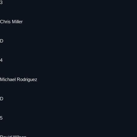
3
Chris Miller
D
4
Michael Rodriguez
D
5