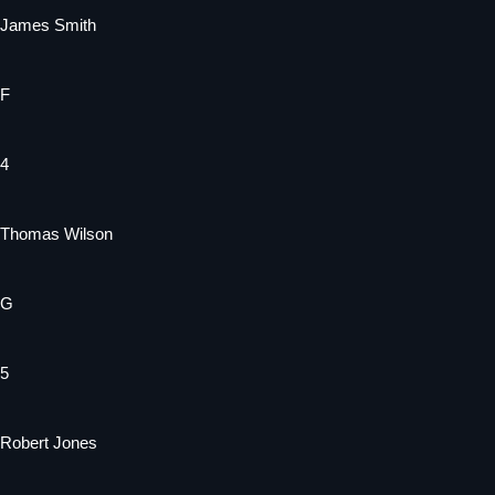
James Smith
F
4
Thomas Wilson
G
5
Robert Jones