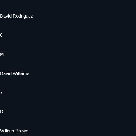
David Rodriguez
6
M
David Williams
7
D
William Brown