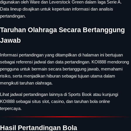
digunakan oleh Ware dan Leverstock Green dalam laga Serie A.
Data lineup disajikan untuk keperluan informasi dan analisis
pertandingan.
Taruhan Olahraga Secara Bertanggung
Jawab
Informasi pertandingan yang ditampilkan di halaman ini bertujuan
sebagai referensi jadwal dan data pertandingan. KOI888 mendorong
pengguna untuk bermain secara bertanggung jawab, memahami
risiko, serta menjadikan hiburan sebagai tujuan utama dalam
mengikuti taruhan olahraga.
Lihat jadwal pertandingan lainnya di
Sports Book
atau kunjungi
KOI888
sebagai situs slot, casino, dan taruhan bola online
terpercaya.
Hasil Pertandingan Bola