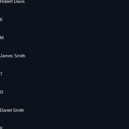
Robert Davis
6
M
James Smith
7
G
Daniel Smith
8