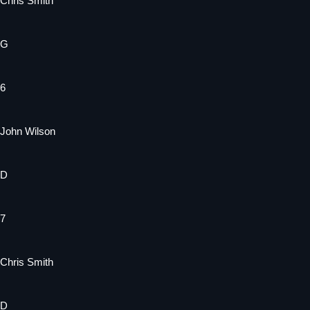
Chris Smith
G
6
John Wilson
D
7
Chris Smith
D