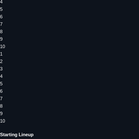
4
5
6
7
8
9
10
1
2
3
4
5
6
7
8
9
10
Starting Lineup