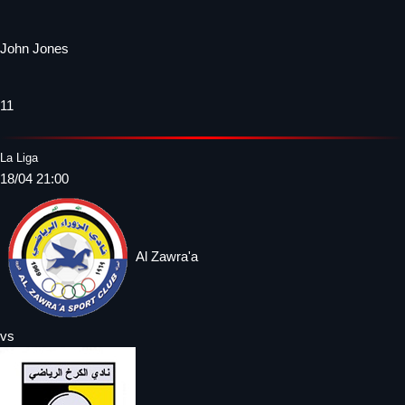
John Jones
11
La Liga
18/04 21:00
Al Zawra'a
vs