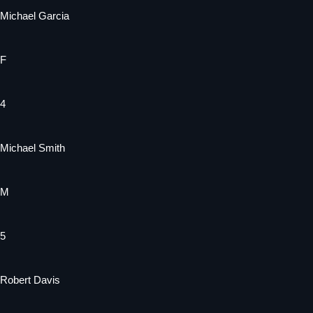
Michael Garcia
F
4
Michael Smith
M
5
Robert Davis