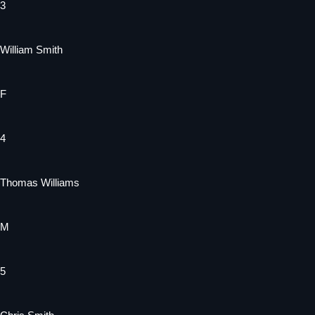
3
William Smith
F
4
Thomas Williams
M
5