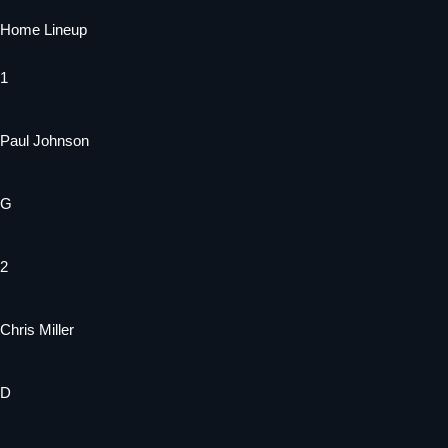
Home Lineup
1
Paul Johnson
G
2
Chris Miller
D