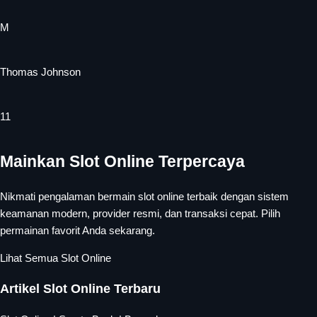
M
Thomas Johnson
11
Mainkan Slot Online Terpercaya
Nikmati pengalaman bermain slot online terbaik dengan sistem
keamanan modern, provider resmi, dan transaksi cepat. Pilih
permainan favorit Anda sekarang.
Lihat Semua Slot Online
Artikel Slot Online Terbaru