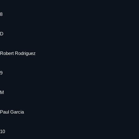
8
D
Robert Rodriguez
9
M
Paul Garcia
10