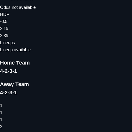
Odds not available
HDP
-0.5
2.19
2.39
Lineups
Lineup available
Home Team
4-2-3-1
Away Team
4-2-3-1
1
1
1
2