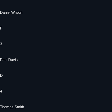
Daniel Wilson
F
3
Paul Davis
D
4
Thomas Smith