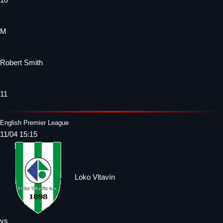
M
Robert Smith
11
English Premier League
11/04 15:15
Loko Vltavín
vs