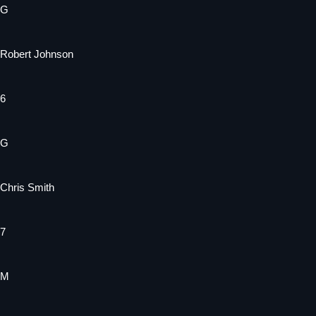
G
Robert Johnson
6
G
Chris Smith
7
M