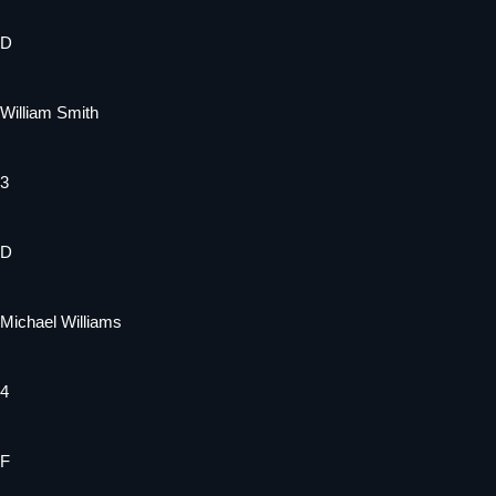
D
William Smith
3
D
Michael Williams
4
F