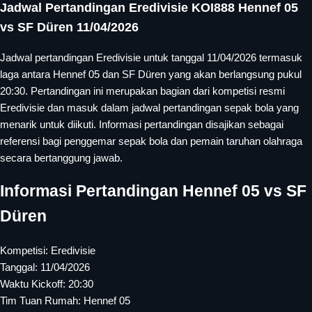
Jadwal Pertandingan Eredivisie KOI888 Hennef 05
vs SF Düren 11/04/2026
Jadwal pertandingan Eredivisie untuk tanggal 11/04/2026 termasuk
laga antara Hennef 05 dan SF Düren yang akan berlangsung pukul
20:30. Pertandingan ini merupakan bagian dari kompetisi resmi
Eredivisie dan masuk dalam jadwal pertandingan sepak bola yang
menarik untuk diikuti. Informasi pertandingan disajikan sebagai
referensi bagi penggemar sepak bola dan pemain taruhan olahraga
secara bertanggung jawab.
Informasi Pertandingan Hennef 05 vs SF
Düren
Kompetisi: Eredivisie
Tanggal: 11/04/2026
Waktu Kickoff: 20:30
Tim Tuan Rumah: Hennef 05