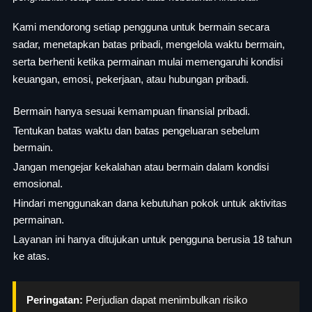
Kami mendorong setiap pengguna untuk bermain secara
sadar, menetapkan batas pribadi, mengelola waktu bermain,
serta berhenti ketika permainan mulai memengaruhi kondisi
keuangan, emosi, pekerjaan, atau hubungan pribadi.
Bermain hanya sesuai kemampuan finansial pribadi.
Tentukan batas waktu dan batas pengeluaran sebelum
bermain.
Jangan mengejar kekalahan atau bermain dalam kondisi
emosional.
Hindari menggunakan dana kebutuhan pokok untuk aktivitas
permainan.
Layanan ini hanya ditujukan untuk pengguna berusia 18 tahun
ke atas.
Peringatan:
Perjudian dapat menimbulkan risiko