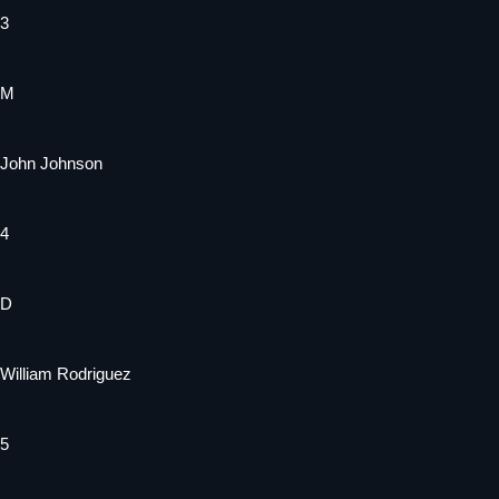
3
M
John Johnson
4
D
William Rodriguez
5