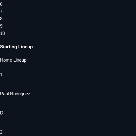
6
7
8
9
10
Starting Lineup
Home Lineup
1
Paul Rodriguez
D
2