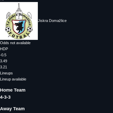
Jiskra Domažlice
Odds not available
HDP
-0.5
3.49
3.21
Lineups
Lineup available
Home Team
4-3-3
Away Team