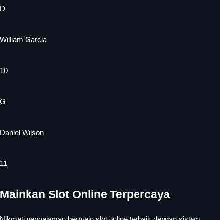
D
William Garcia
10
G
Daniel Wilson
11
Mainkan Slot Online Terpercaya
Nikmati pengalaman bermain slot online terbaik dengan sistem