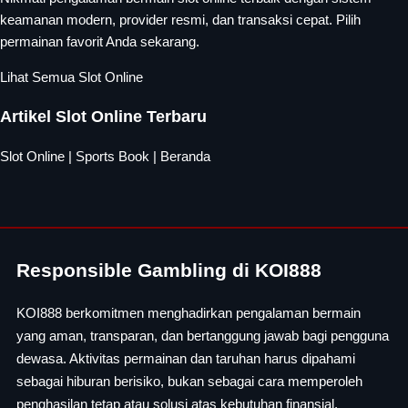
keamanan modern, provider resmi, dan transaksi cepat. Pilih
permainan favorit Anda sekarang.
Lihat Semua Slot Online
Artikel Slot Online Terbaru
Slot Online
|
Sports Book
|
Beranda
Responsible Gambling di KOI888
KOI888 berkomitmen menghadirkan pengalaman bermain
yang aman, transparan, dan bertanggung jawab bagi pengguna
dewasa. Aktivitas permainan dan taruhan harus dipahami
sebagai hiburan berisiko, bukan sebagai cara memperoleh
penghasilan tetap atau solusi atas kebutuhan finansial.