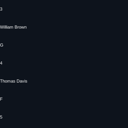
3
William Brown
G
4
Thomas Davis
F
5