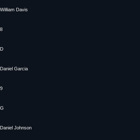
William Davis
8
D
Daniel Garcia
9
G
Daniel Johnson