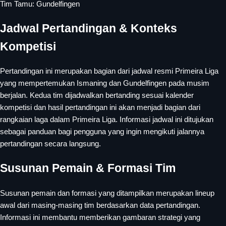
Tim Tamu: Gundelfingen
Jadwal Pertandingan & Konteks
Kompetisi
Pertandingan ini merupakan bagian dari jadwal resmi Primeira Liga
yang mempertemukan Ismaning dan Gundelfingen pada musim
berjalan. Kedua tim dijadwalkan bertanding sesuai kalender
kompetisi dan hasil pertandingan ini akan menjadi bagian dari
rangkaian laga dalam Primeira Liga. Informasi jadwal ini ditujukan
sebagai panduan bagi pengguna yang ingin mengikuti jalannya
pertandingan secara langsung.
Susunan Pemain & Formasi Tim
Susunan pemain dan formasi yang ditampilkan merupakan lineup
awal dari masing-masing tim berdasarkan data pertandingan.
Informasi ini membantu memberikan gambaran strategi yang