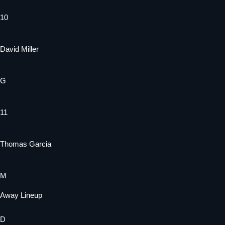
10
David Miller
G
11
Thomas Garcia
M
Away Lineup
D