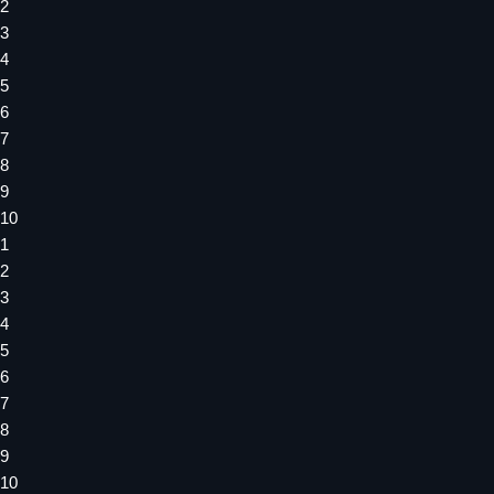
2
3
4
5
6
7
8
9
10
1
2
3
4
5
6
7
8
9
10