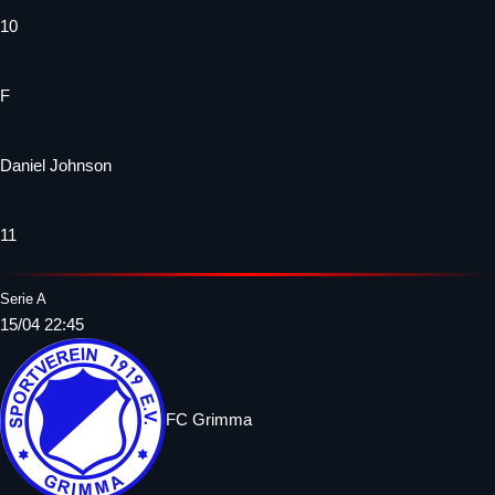
10
F
Daniel Johnson
11
Serie A
15/04 22:45
FC Grimma