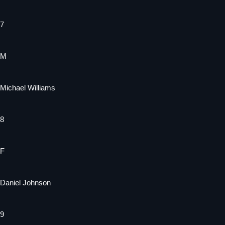
7
M
Michael Williams
8
F
Daniel Johnson
9