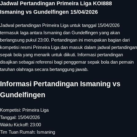
Jadwal Pertandingan Primeira Liga KOI888
Ismaning vs Gundelfingen 15/04/2026
Jadwal pertandingan Primeira Liga untuk tanggal 15/04/2026
termasuk laga antara Ismaning dan Gundelfingen yang akan
berlangsung pukul 23:00. Pertandingan ini merupakan bagian dari
kompetisi resmi Primeira Liga dan masuk dalam jadwal pertandingan
sepak bola yang menarik untuk diikuti. Informasi pertandingan
disajikan sebagai referensi bagi penggemar sepak bola dan pemain
taruhan olahraga secara bertanggung jawab.
Informasi Pertandingan Ismaning vs
Gundelfingen
Kompetisi: Primeira Liga
Tanggal: 15/04/2026
Waktu Kickoff: 23:00
Tim Tuan Rumah: Ismaning