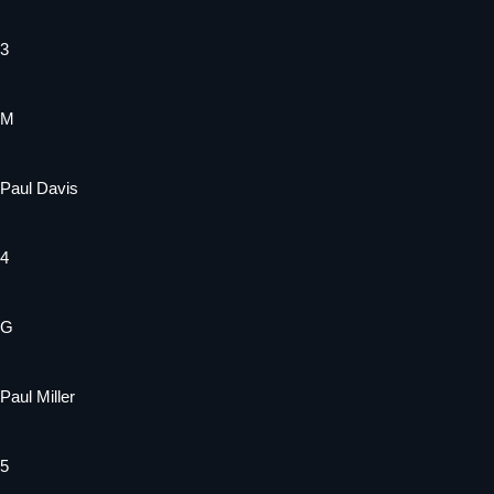
3
M
Paul Davis
4
G
Paul Miller
5