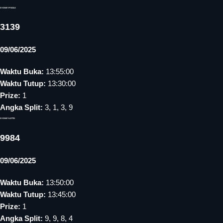
SYDNEYPOOLS
3139
09/06/2025
Waktu Buka:
13:55:00
Waktu Tutup:
13:30:00
Prize:
1
Angka Split:
3, 1, 3, 9
SYDNEYLOTTO
9984
09/06/2025
Waktu Buka:
13:50:00
Waktu Tutup:
13:45:00
Prize:
1
Angka Split:
9, 9, 8, 4