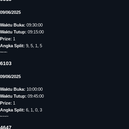
09/06/2025
Waktu Buka:
09:30:00
Waktu Tutup:
09:15:00
Prize:
1
Angka Split:
9, 5, 1, 5
Atlanta Lottery
6103
09/06/2025
Waktu Buka:
10:00:00
Waktu Tutup:
09:45:00
Prize:
1
Angka Split:
6, 1, 0, 3
New Jersey Eve
4647