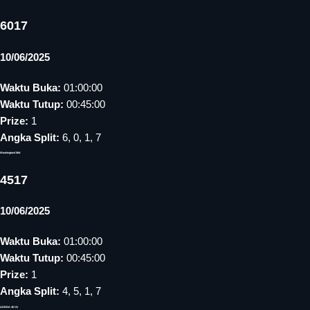
6017
10/06/2025
Waktu Buka:
01:00:00
Waktu Tutup:
00:45:00
Prize:
1
Angka Split:
6, 0, 1, 7
Washington4 Mid
4517
10/06/2025
Waktu Buka:
01:00:00
Waktu Tutup:
00:45:00
Prize:
1
Angka Split:
4, 5, 1, 7
LISBOA 4D 01