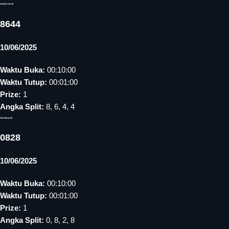
LISBOA 4D 00
8644
10/06/2025
Waktu Buka:
00:10:00
Waktu Tutup:
00:01:00
Prize:
1
Angka Split:
8, 6, 4, 4
Toto Macau 00
0828
10/06/2025
Waktu Buka:
00:10:00
Waktu Tutup:
00:01:00
Prize:
1
Angka Split:
0, 8, 2, 8