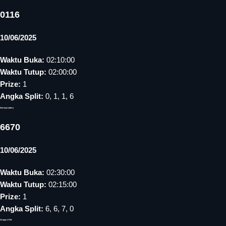
0116
10/06/2025
Waktu Buka:
02:10:00
Waktu Tutup:
02:00:00
Prize:
1
Angka Split:
0, 1, 1, 6
Norway Lottery
6670
10/06/2025
Waktu Buka:
02:30:00
Waktu Tutup:
02:15:00
Prize:
1
Angka Split:
6, 6, 7, 0
Oregon 1 PM