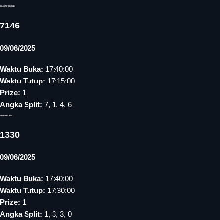
SINGAPORE6D
7146
09/06/2025
Waktu Buka:
17:40:00
Waktu Tutup:
17:15:00
Prize:
1
Angka Split:
7, 1, 4, 6
SINGAPORE
1330
09/06/2025
Waktu Buka:
17:40:00
Waktu Tutup:
17:30:00
Prize:
1
Angka Split:
1, 3, 3, 0