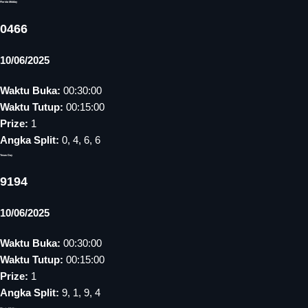
Florida Midday
0466
10/06/2025
Waktu Buka:
00:30:00
Waktu Tutup:
00:15:00
Prize:
1
Angka Split:
0, 4, 6, 6
Texas Day
9194
10/06/2025
Waktu Buka:
00:30:00
Waktu Tutup:
00:15:00
Prize:
1
Angka Split:
9, 1, 9, 4