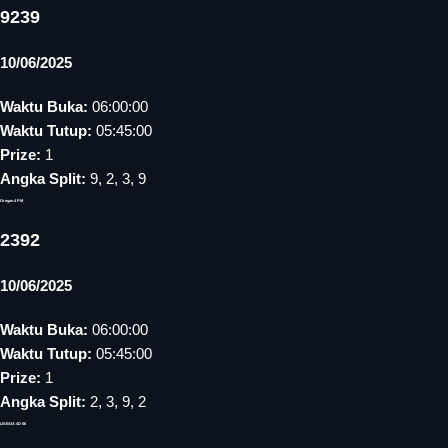
9239
10/06/2025
Waktu Buka:
06:00:00
Waktu Tutup:
05:45:00
Prize:
1
Angka Split:
9, 2, 3, 9
Oregon 4 PM
2392
10/06/2025
Waktu Buka:
06:00:00
Waktu Tutup:
05:45:00
Prize:
1
Angka Split:
2, 3, 9, 2
LISBOA 4D 06