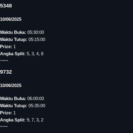
5348
10/06/2025
Waktu Buka:
05:30:00
Waktu Tutup:
05:15:00
Prize:
1
Angka Split:
5, 3, 4, 8
Cambodia Lotto
9732
10/06/2025
Waktu Buka:
06:00:00
Waktu Tutup:
05:35:00
Prize:
1
Angka Split:
9, 7, 3, 2
Texas Evening