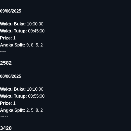
09/06/2025
Waktu Buka:
10:00:00
Waktu Tutup:
09:45:00
Prize:
1
Angka Split:
9, 8, 5, 2
Texas Night
2582
08/06/2025
Waktu Buka:
10:10:00
Waktu Tutup:
09:55:00
Prize:
1
Angka Split:
2, 5, 8, 2
LISBOA 4D 10
3420