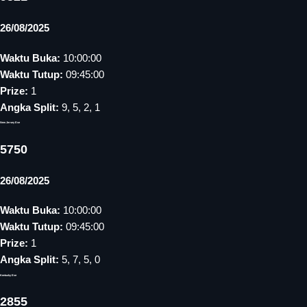
26/08/2025
Waktu Buka:
10:00:00
Waktu Tutup:
09:45:00
Prize:
1
Angka Split:
9, 5, 2, 1
New Jersey Eve
5750
26/08/2025
Waktu Buka:
10:00:00
Waktu Tutup:
09:45:00
Prize:
1
Angka Split:
5, 7, 5, 0
Kentucky Eve
2855