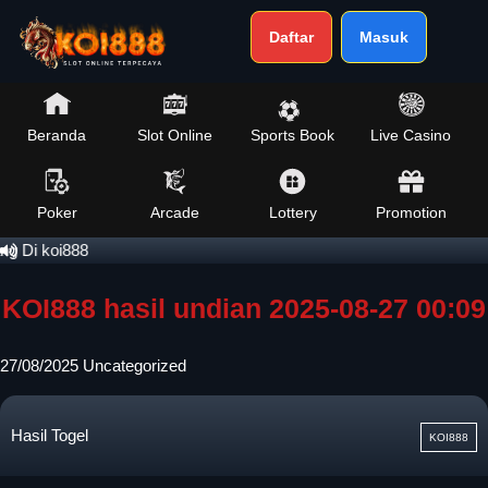
Daftar
Masuk
Beranda
Slot Online
Sports Book
Live Casino
Poker
Arcade
Lottery
Promotion
i koi888
KOI888 hasil undian 2025-08-27 00:09
27/08/2025
Uncategorized
Hasil Togel
KOI888