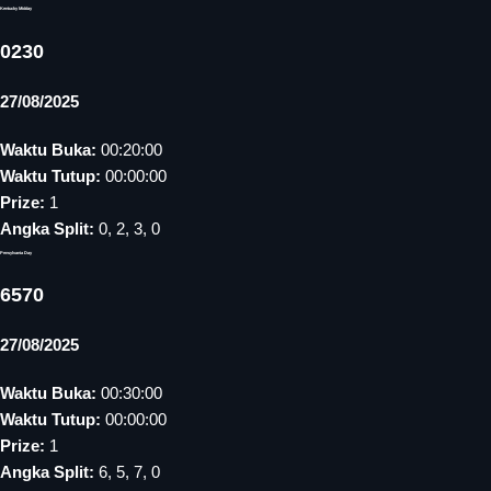
Kentucky Midday
0230
27/08/2025
Waktu Buka:
00:20:00
Waktu Tutup:
00:00:00
Prize:
1
Angka Split:
0, 2, 3, 0
Pensylvania Day
6570
27/08/2025
Waktu Buka:
00:30:00
Waktu Tutup:
00:00:00
Prize:
1
Angka Split:
6, 5, 7, 0