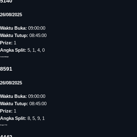
5140
26/08/2025
Waktu Buka:
09:00:00
Waktu Tutup:
08:45:00
Prize:
1
Angka Split:
5, 1, 4, 0
Venetia Midnight
8591
26/08/2025
Waktu Buka:
09:00:00
Waktu Tutup:
08:45:00
Prize:
1
Angka Split:
8, 5, 9, 1
Oregon 7 PM
4442