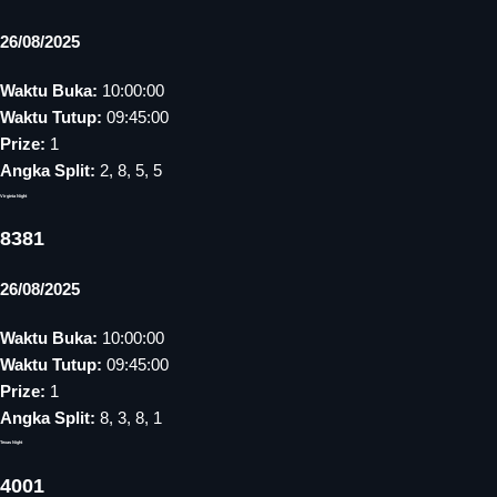
26/08/2025
Waktu Buka:
10:00:00
Waktu Tutup:
09:45:00
Prize:
1
Angka Split:
2, 8, 5, 5
Virginia Night
8381
26/08/2025
Waktu Buka:
10:00:00
Waktu Tutup:
09:45:00
Prize:
1
Angka Split:
8, 3, 8, 1
Texas Night
4001