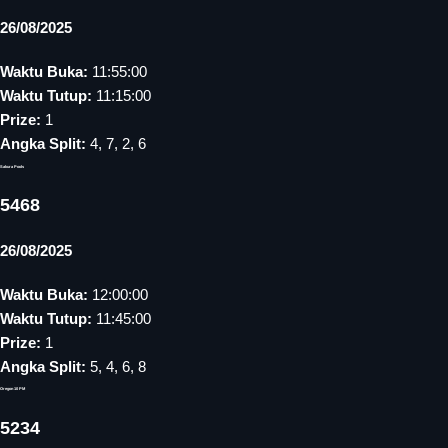
26/08/2025
Waktu Buka:
11:55:00
Waktu Tutup:
11:15:00
Prize:
1
Angka Split:
4, 7, 2, 6
Sakura Pools
5468
26/08/2025
Waktu Buka:
12:00:00
Waktu Tutup:
11:45:00
Prize:
1
Angka Split:
5, 4, 6, 8
Oregon 10 PM
5234