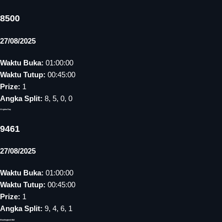
8500
27/08/2025
Waktu Buka:
01:00:00
Waktu Tutup:
00:45:00
Prize:
1
Angka Split:
8, 5, 0, 0
Virginia Day
9461
27/08/2025
Waktu Buka:
01:00:00
Waktu Tutup:
00:45:00
Prize:
1
Angka Split:
9, 4, 6, 1
Washington4 Mid