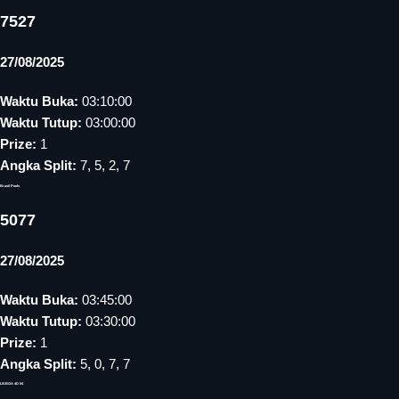
7527
27/08/2025
Waktu Buka:
03:10:00
Waktu Tutup:
03:00:00
Prize:
1
Angka Split:
7, 5, 2, 7
Brasil Pools
5077
27/08/2025
Waktu Buka:
03:45:00
Waktu Tutup:
03:30:00
Prize:
1
Angka Split:
5, 0, 7, 7
LISBOA 4D 04