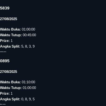
5839
27/08/2025
Waktu Buka:
01:00:00
Waktu Tutup:
00:45:00
Prize:
1
Angka Split:
5, 8, 3, 9
LISBOA 4D 01
0895
27/08/2025
Waktu Buka:
01:10:00
Waktu Tutup:
01:00:00
Prize:
1
Angka Split:
0, 8, 9, 5
Miami Lottery