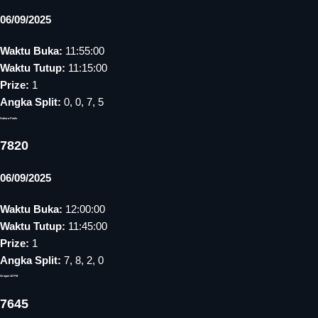
06/09/2025
Waktu Buka:
11:55:00
Waktu Tutup:
11:15:00
Prize:
1
Angka Split:
0, 0, 7, 5
Sakura Pools
7820
06/09/2025
Waktu Buka:
12:00:00
Waktu Tutup:
11:45:00
Prize:
1
Angka Split:
7, 8, 2, 0
Oregon 10 PM
7645