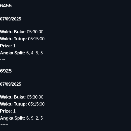
6455
07/09/2025
Waktu Buka:
05:30:00
Waktu Tutup:
05:15:00
Prize:
1
Angka Split:
6, 4, 5, 5
MC Night
6925
07/09/2025
Waktu Buka:
05:30:00
Waktu Tutup:
05:15:00
Prize:
1
Angka Split:
6, 9, 2, 5
Cambodia Lotto