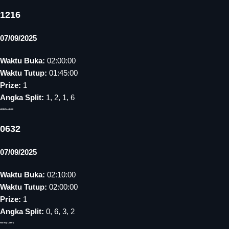
1216
07/09/2025
Waktu Buka:
02:00:00
Waktu Tutup:
01:45:00
Prize:
1
Angka Split:
1, 2, 1, 6
LISBOA 4D 02
0632
07/09/2025
Waktu Buka:
02:10:00
Waktu Tutup:
02:00:00
Prize:
1
Angka Split:
0, 6, 3, 2
Norway Lottery