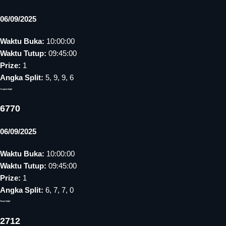
06/09/2025
Waktu Buka:
10:00:00
Waktu Tutup:
09:45:00
Prize:
1
Angka Split:
5, 9, 9, 6
Virginia Night
6770
06/09/2025
Waktu Buka:
10:00:00
Waktu Tutup:
09:45:00
Prize:
1
Angka Split:
6, 7, 7, 0
Texas Night
2712