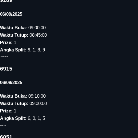
06/09/2025
Waktu Buka:
09:00:00
Waktu Tutup:
08:45:00
Prize:
1
Angka Split:
9, 1, 8, 9
LISBOA 4D 09
6915
06/09/2025
Waktu Buka:
09:10:00
Waktu Tutup:
09:00:00
Prize:
1
Angka Split:
6, 9, 1, 5
Illinois Eve
6051