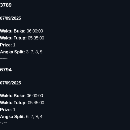
3789
07/09/2025
Waktu Buka:
06:00:00
Waktu Tutup:
05:35:00
Prize:
1
Angka Split:
3, 7, 8, 9
Texas Evening
6794
07/09/2025
Waktu Buka:
06:00:00
Waktu Tutup:
05:45:00
Prize:
1
Angka Split:
6, 7, 9, 4
Oregon 4 PM