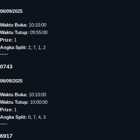
06/09/2025
Waktu Buka:
10:10:00
Waktu Tutup:
09:55:00
Prize:
1
Angka Split:
2, 7, 1, 2
LISBOA 4D 10
0743
06/09/2025
Waktu Buka:
10:10:00
Waktu Tutup:
10:00:00
Prize:
1
Angka Split:
0, 7, 4, 3
Carolina Eve
6917