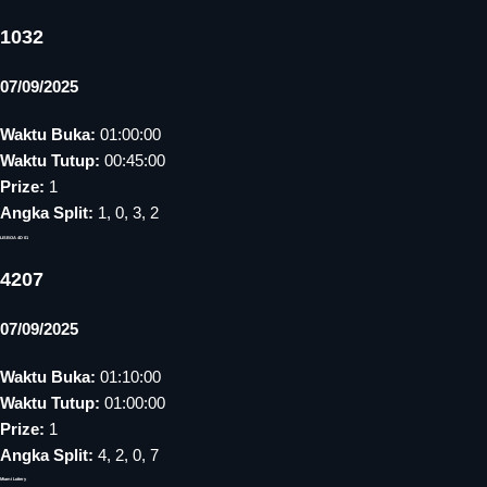
1032
07/09/2025
Waktu Buka:
01:00:00
Waktu Tutup:
00:45:00
Prize:
1
Angka Split:
1, 0, 3, 2
LISBOA 4D 01
4207
07/09/2025
Waktu Buka:
01:10:00
Waktu Tutup:
01:00:00
Prize:
1
Angka Split:
4, 2, 0, 7
Miami Lottery