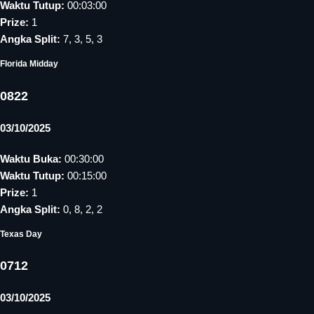
Waktu Tutup:
00:03:00
Prize:
1
Angka Split:
7, 3, 5, 3
Florida Midday
0822
03/10/2025
Waktu Buka:
00:30:00
Waktu Tutup:
00:15:00
Prize:
1
Angka Split:
0, 8, 2, 2
Texas Day
0712
03/10/2025