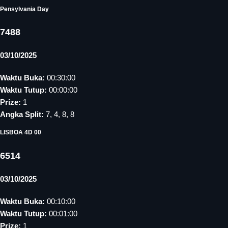
Pensylvania Day
7488
03/10/2025
Waktu Buka:
00:30:00
Waktu Tutup:
00:00:00
Prize:
1
Angka Split:
7, 4, 8, 8
LISBOA 4D 00
6514
03/10/2025
Waktu Buka:
00:10:00
Waktu Tutup:
00:01:00
Prize:
1