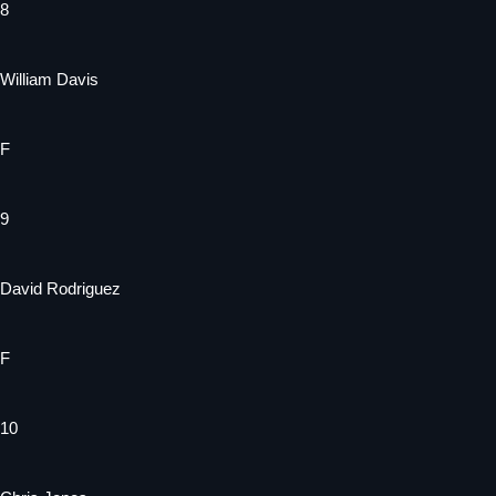
8
William Davis
F
9
David Rodriguez
F
10