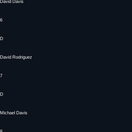
David Davis
6
D
David Rodriguez
7
D
Michael Davis
8