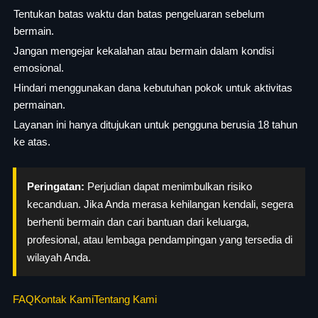
Tentukan batas waktu dan batas pengeluaran sebelum
bermain.
Jangan mengejar kekalahan atau bermain dalam kondisi
emosional.
Hindari menggunakan dana kebutuhan pokok untuk aktivitas
permainan.
Layanan ini hanya ditujukan untuk pengguna berusia 18 tahun
ke atas.
Peringatan:
Perjudian dapat menimbulkan risiko
kecanduan. Jika Anda merasa kehilangan kendali, segera
berhenti bermain dan cari bantuan dari keluarga,
profesional, atau lembaga pendampingan yang tersedia di
wilayah Anda.
FAQ
Kontak Kami
Tentang Kami