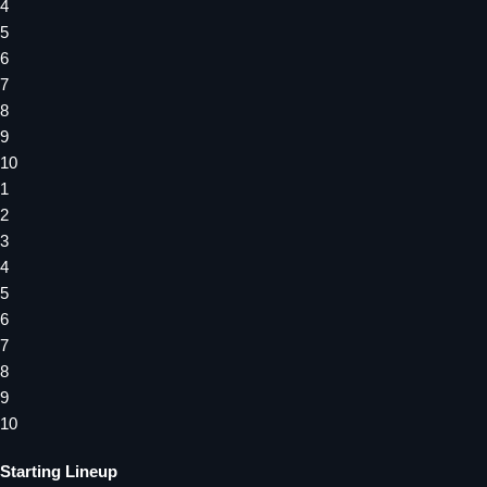
4
5
6
7
8
9
10
1
2
3
4
5
6
7
8
9
10
Starting Lineup