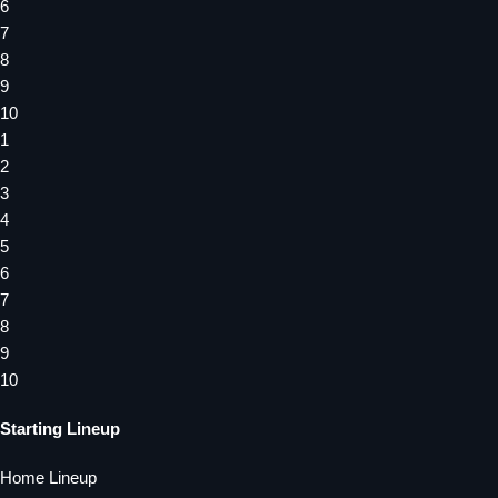
6
7
8
9
10
1
2
3
4
5
6
7
8
9
10
Starting Lineup
Home Lineup