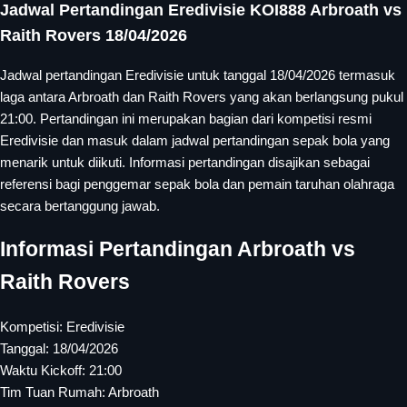
Jadwal Pertandingan Eredivisie KOI888 Arbroath vs
Raith Rovers 18/04/2026
Jadwal pertandingan Eredivisie untuk tanggal 18/04/2026 termasuk
laga antara Arbroath dan Raith Rovers yang akan berlangsung pukul
21:00. Pertandingan ini merupakan bagian dari kompetisi resmi
Eredivisie dan masuk dalam jadwal pertandingan sepak bola yang
menarik untuk diikuti. Informasi pertandingan disajikan sebagai
referensi bagi penggemar sepak bola dan pemain taruhan olahraga
secara bertanggung jawab.
Informasi Pertandingan Arbroath vs
Raith Rovers
Kompetisi: Eredivisie
Tanggal: 18/04/2026
Waktu Kickoff: 21:00
Tim Tuan Rumah: Arbroath