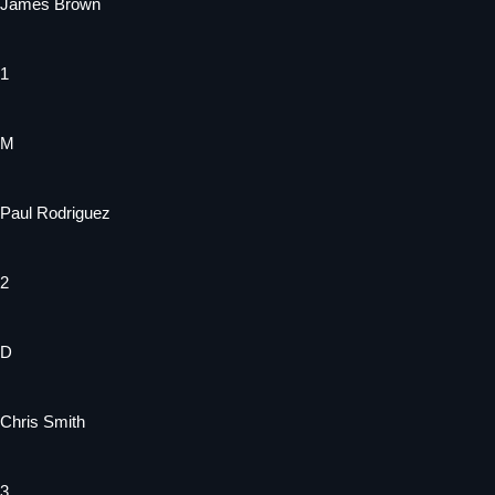
James Brown
1
M
Paul Rodriguez
2
D
Chris Smith
3