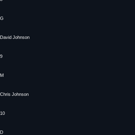
G
David Johnson
9
M
Chris Johnson
10
D