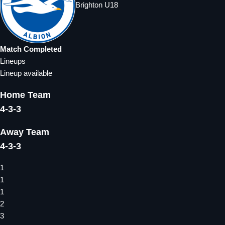
Brighton U18
Match Completed
Lineups
Lineup available
Home Team
4-3-3
Away Team
4-3-3
1
1
1
2
3