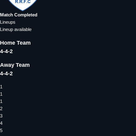
Match Completed
Lineups
Lineup available
Home Team
4-4-2
Away Team
4-4-2
1
1
1
2
3
4
5