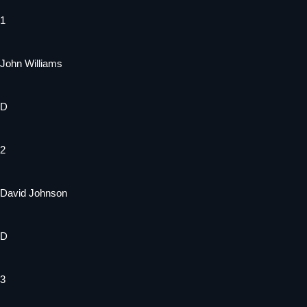
1
John Williams
D
2
David Johnson
D
3