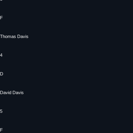
F
Thomas Davis
4
D
David Davis
5
F