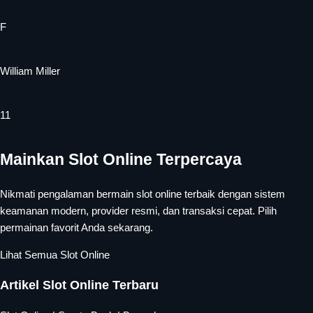
F
William Miller
11
Mainkan Slot Online Terpercaya
Nikmati pengalaman bermain slot online terbaik dengan sistem
keamanan modern, provider resmi, dan transaksi cepat. Pilih
permainan favorit Anda sekarang.
Lihat Semua Slot Online
Artikel Slot Online Terbaru