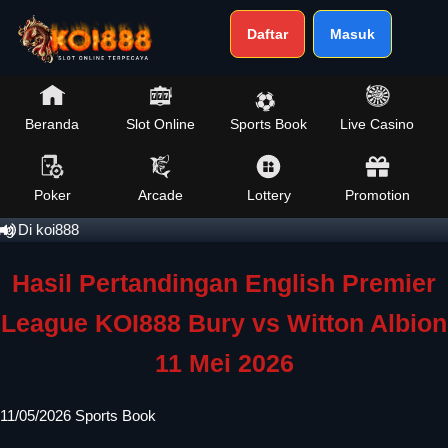
Daftar
Masuk
Beranda
Slot Online
Sports Book
Live Casino
Poker
Arcade
Lottery
Promotion
 koi888
Hasil Pertandingan English Premier
League KOI888 Bury vs Witton Albion
11 Mei 2026
11/05/2026
Sports Book