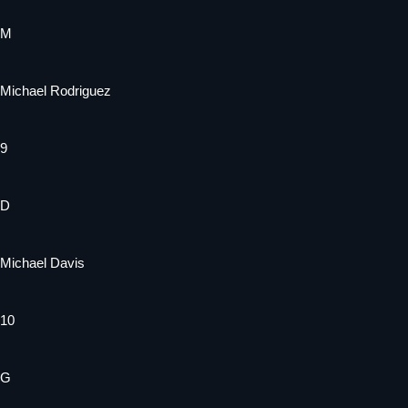
M
Michael Rodriguez
9
D
Michael Davis
10
G