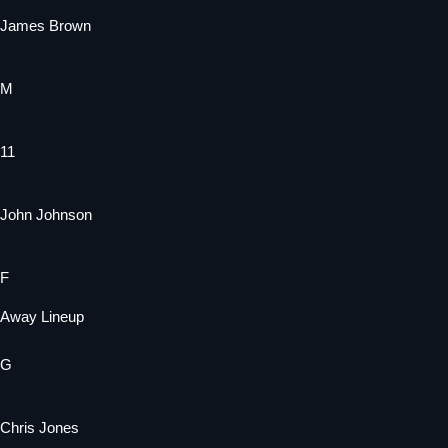
James Brown
M
11
John Johnson
F
Away Lineup
G
Chris Jones