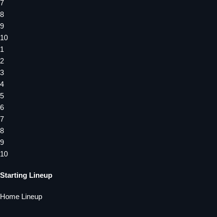
7
8
9
10
1
2
3
4
5
6
7
8
9
10
Starting Lineup
Home Lineup