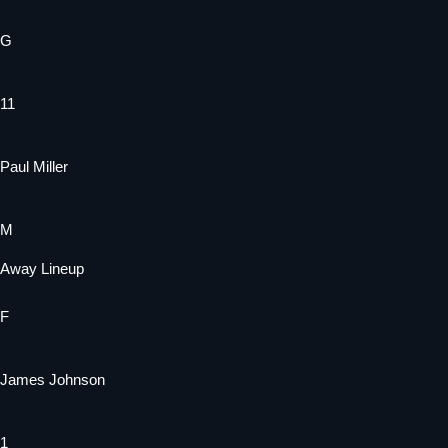
G
11
Paul Miller
M
Away Lineup
F
James Johnson
1