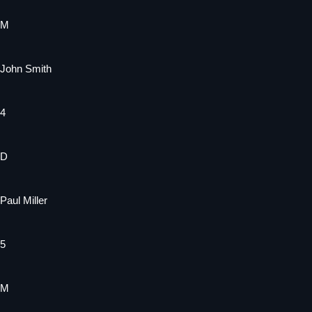
M
John Smith
4
D
Paul Miller
5
M