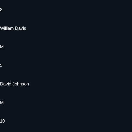
8
William Davis
M
9
David Johnson
M
10