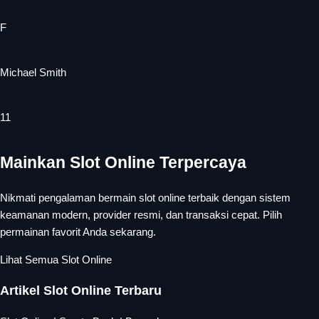
F
Michael Smith
11
Mainkan Slot Online Terpercaya
Nikmati pengalaman bermain slot online terbaik dengan sistem
keamanan modern, provider resmi, dan transaksi cepat. Pilih
permainan favorit Anda sekarang.
Lihat Semua Slot Online
Artikel Slot Online Terbaru