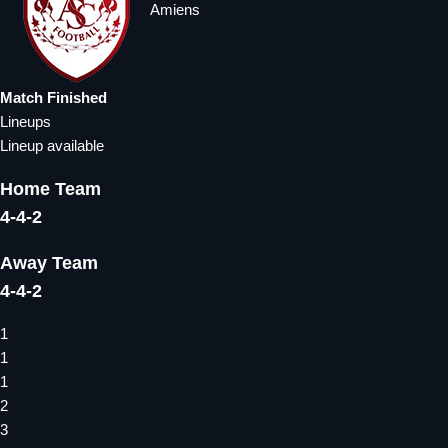
Amiens
Match Finished
Lineups
Lineup available
Home Team
4-4-2
Away Team
4-4-2
1
1
1
2
3