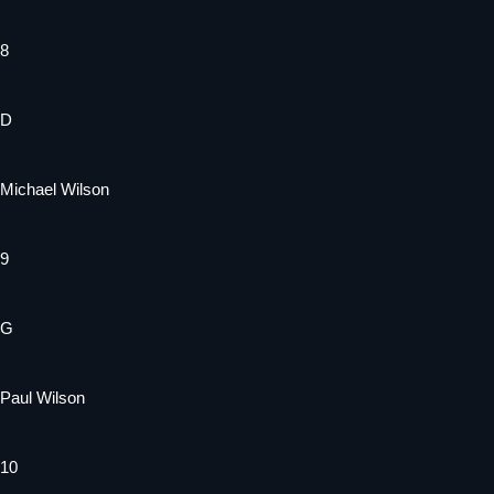
8
D
Michael Wilson
9
G
Paul Wilson
10