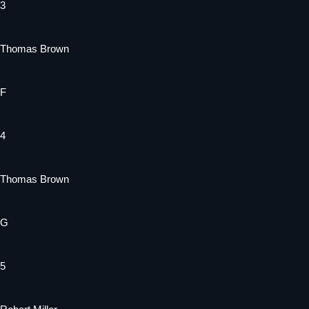
3
Thomas Brown
F
4
Thomas Brown
G
5