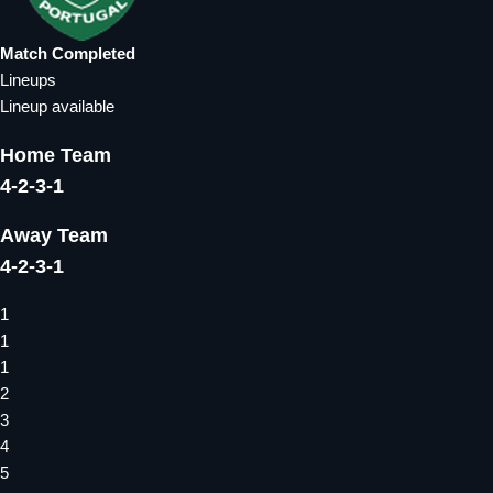
Match Completed
Lineups
Lineup available
Home Team
4-2-3-1
Away Team
4-2-3-1
1
1
1
2
3
4
5