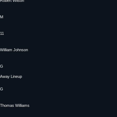
Robert Wilson
M
11
William Johnson
G
Away Lineup
G
Thomas Williams