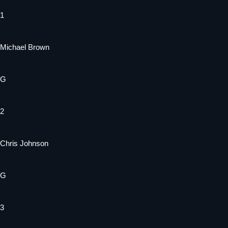
1
Michael Brown
G
2
Chris Johnson
G
3