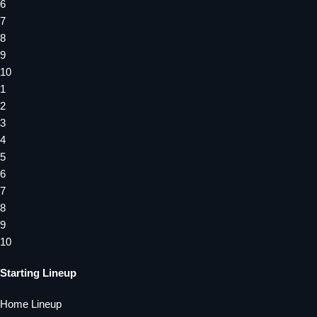
6
7
8
9
10
1
2
3
4
5
6
7
8
9
10
Starting Lineup
Home Lineup