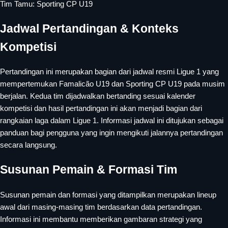
Tim Tamu: Sporting CP U19
Jadwal Pertandingan & Konteks
Kompetisi
Pertandingan ini merupakan bagian dari jadwal resmi Ligue 1 yang
mempertemukan Famalicão U19 dan Sporting CP U19 pada musim
berjalan. Kedua tim dijadwalkan bertanding sesuai kalender
kompetisi dan hasil pertandingan ini akan menjadi bagian dari
rangkaian laga dalam Ligue 1. Informasi jadwal ini ditujukan sebagai
panduan bagi pengguna yang ingin mengikuti jalannya pertandingan
secara langsung.
Susunan Pemain & Formasi Tim
Susunan pemain dan formasi yang ditampilkan merupakan lineup
awal dari masing-masing tim berdasarkan data pertandingan.
Informasi ini membantu memberikan gambaran strategi yang