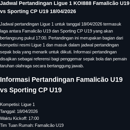
Jadwal Pertandingan Ligue 1 KOI888 Famalicão U19
vs Sporting CP U19 18/04/2026
Jadwal pertandingan Ligue 1 untuk tanggal 18/04/2026 termasuk
laga antara Famalicão U19 dan Sporting CP U19 yang akan
berlangsung pukul 17:00. Pertandingan ini merupakan bagian dari
kompetisi resmi Ligue 1 dan masuk dalam jadwal pertandingan
sepak bola yang menarik untuk diikuti. Informasi pertandingan
disajikan sebagai referensi bagi penggemar sepak bola dan pemain
taruhan olahraga secara bertanggung jawab.
Informasi Pertandingan Famalicão U19
vs Sporting CP U19
Kompetisi: Ligue 1
Tanggal: 18/04/2026
Waktu Kickoff: 17:00
Tim Tuan Rumah: Famalicão U19