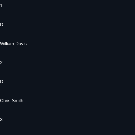
1
D
William Davis
2
D
Chris Smith
3