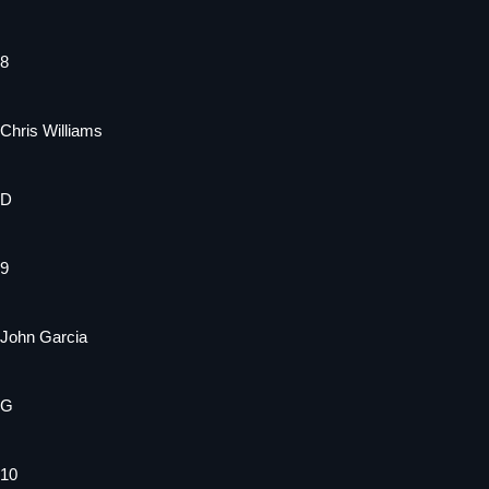
8
Chris Williams
D
9
John Garcia
G
10