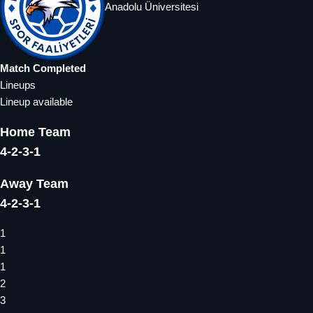
Anadolu Üniversitesi
Match Completed
Lineups
Lineup available
Home Team
4-2-3-1
Away Team
4-2-3-1
1
1
1
2
3