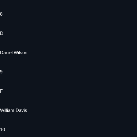
8
D
Daniel Wilson
9
F
William Davis
10