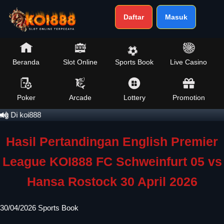
Daftar
Masuk
Beranda
Slot Online
Sports Book
Live Casino
Poker
Arcade
Lottery
Promotion
i koi888
Hasil Pertandingan English Premier
League KOI888 FC Schweinfurt 05 vs
Hansa Rostock 30 April 2026
30/04/2026
Sports Book