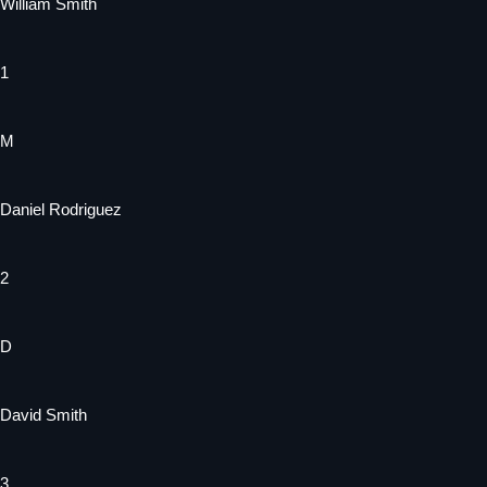
William Smith
1
M
Daniel Rodriguez
2
D
David Smith
3