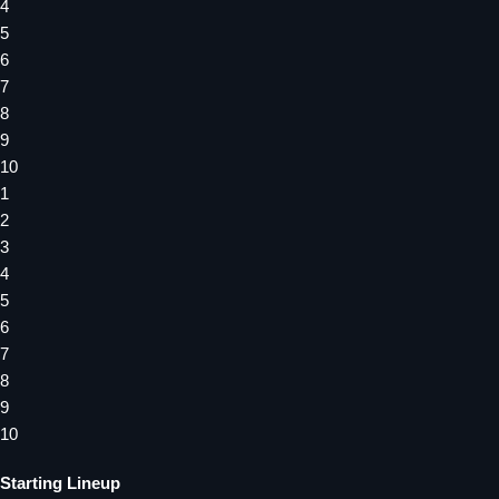
4
5
6
7
8
9
10
1
2
3
4
5
6
7
8
9
10
Starting Lineup