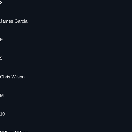
8
James Garcia
F
9
Chris Wilson
M
10