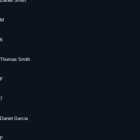
Daniel Smith
M
6
Thomas Smith
F
7
Daniel Garcia
F