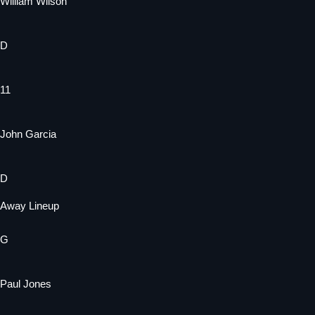
William Wilson
D
11
John Garcia
D
Away Lineup
G
Paul Jones