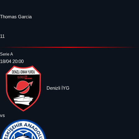
Thomas Garcia
11
Serie A
18/04 20:00
Denizli İYG
vs