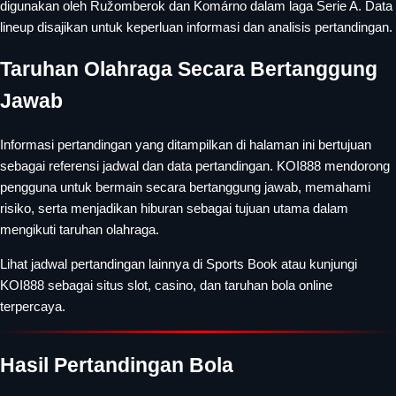
digunakan oleh Ružomberok dan Komárno dalam laga Serie A. Data
lineup disajikan untuk keperluan informasi dan analisis pertandingan.
Taruhan Olahraga Secara Bertanggung
Jawab
Informasi pertandingan yang ditampilkan di halaman ini bertujuan
sebagai referensi jadwal dan data pertandingan. KOI888 mendorong
pengguna untuk bermain secara bertanggung jawab, memahami
risiko, serta menjadikan hiburan sebagai tujuan utama dalam
mengikuti taruhan olahraga.
Lihat jadwal pertandingan lainnya di
Sports Book
atau kunjungi
KOI888
sebagai situs slot, casino, dan taruhan bola online
terpercaya.
Hasil Pertandingan Bola