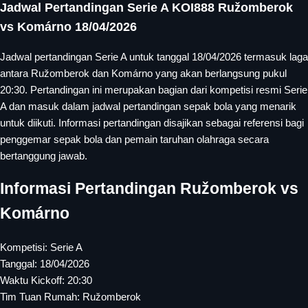
Jadwal Pertandingan Serie A KOI888 Ružomberok
vs Komárno 18/04/2026
Jadwal pertandingan Serie A untuk tanggal 18/04/2026 termasuk laga
antara Ružomberok dan Komárno yang akan berlangsung pukul
20:30. Pertandingan ini merupakan bagian dari kompetisi resmi Serie
A dan masuk dalam jadwal pertandingan sepak bola yang menarik
untuk diikuti. Informasi pertandingan disajikan sebagai referensi bagi
penggemar sepak bola dan pemain taruhan olahraga secara
bertanggung jawab.
Informasi Pertandingan Ružomberok vs
Komárno
Kompetisi: Serie A
Tanggal: 18/04/2026
Waktu Kickoff: 20:30
Tim Tuan Rumah: Ružomberok