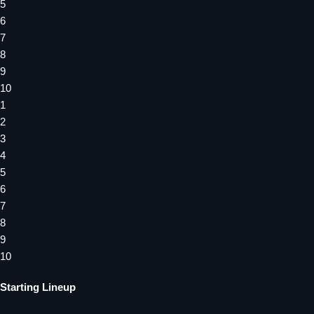
5
6
7
8
9
10
1
2
3
4
5
6
7
8
9
10
Starting Lineup