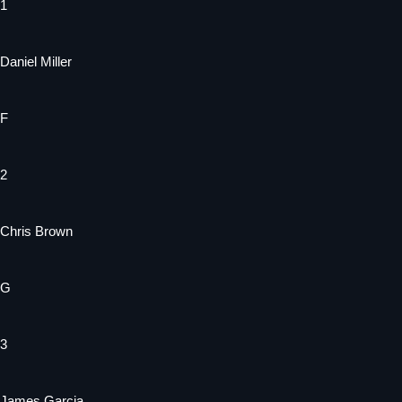
1
Daniel Miller
F
2
Chris Brown
G
3
James Garcia