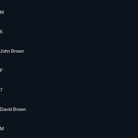
M
6
John Brown
F
7
David Brown
M