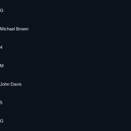
G
Michael Brown
4
M
John Davis
5
G