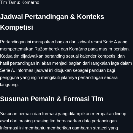
Tim Tamu: Komárno
Jadwal Pertandingan & Konteks
Kompetisi
Pertandingan ini merupakan bagian dari jadwal resmi Serie A yang
mempertemukan Ružomberok dan Komárno pada musim berjalan.
Kedua tim dijadwalkan bertanding sesuai kalender kompetisi dan
hasil pertandingan ini akan menjadi bagian dari rangkaian laga dalam
Serie A. Informasi jadwal ini ditujukan sebagai panduan bagi
pengguna yang ingin mengikuti jalannya pertandingan secara
langsung.
Susunan Pemain & Formasi Tim
Susunan pemain dan formasi yang ditampilkan merupakan lineup
awal dari masing-masing tim berdasarkan data pertandingan.
Informasi ini membantu memberikan gambaran strategi yang