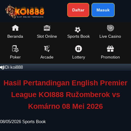
Daftar
Masuk
Beranda
Slot Online
Sports Book
Live Casino
Poker
Arcade
Lottery
Promotion
i koi888
Hasil Pertandingan English Premier
League KOI888 Ružomberok vs
Komárno 08 Mei 2026
08/05/2026
Sports Book