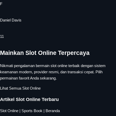
F
Daniel Davis
11
Mainkan Slot Online Terpercaya
Nikmati pengalaman bermain slot online terbaik dengan sistem
keamanan modern, provider resmi, dan transaksi cepat. Pilih
permainan favorit Anda sekarang.
Lihat Semua Slot Online
Artikel Slot Online Terbaru
Slot Online
|
Sports Book
|
Beranda