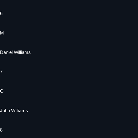
6
M
Daniel Williams
7
G
John Williams
8