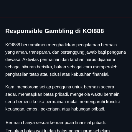
Responsible Gambling di KOI888
KOI888 berkomitmen menghadirkan pengalaman bermain
yang aman, transparan, dan bertanggung jawab bagi pengguna
dewasa. Aktivitas permainan dan taruhan harus dipahami
sebagai hiburan berisiko, bukan sebagai cara memperoleh
penghasilan tetap atau solusi atas kebutuhan finansial.
Kami mendorong setiap pengguna untuk bermain secara
sadar, menetapkan batas pribadi, mengelola waktu bermain,
serta berhenti ketika permainan mulai memengaruhi kondisi
keuangan, emosi, pekerjaan, atau hubungan pribadi.
Bermain hanya sesuai kemampuan finansial pribadi.
Tentukan batas waktu dan batas pengeluaran sebelum