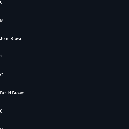
6
M
John Brown
7
G
David Brown
8