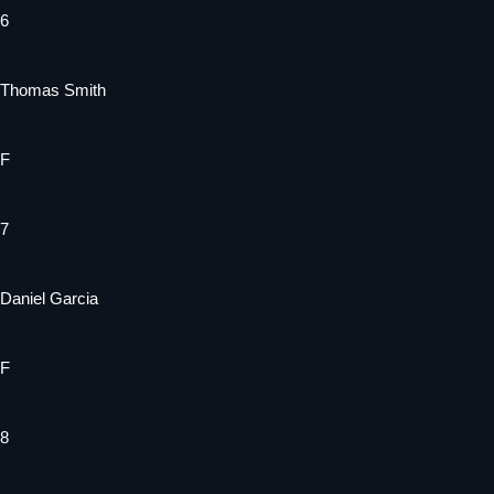
6
Thomas Smith
F
7
Daniel Garcia
F
8