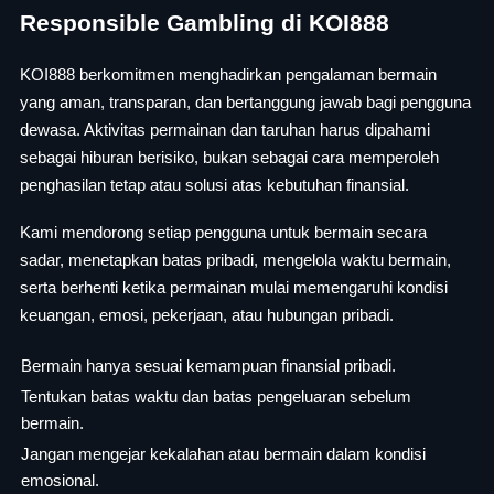
Responsible Gambling di KOI888
KOI888 berkomitmen menghadirkan pengalaman bermain
yang aman, transparan, dan bertanggung jawab bagi pengguna
dewasa. Aktivitas permainan dan taruhan harus dipahami
sebagai hiburan berisiko, bukan sebagai cara memperoleh
penghasilan tetap atau solusi atas kebutuhan finansial.
Kami mendorong setiap pengguna untuk bermain secara
sadar, menetapkan batas pribadi, mengelola waktu bermain,
serta berhenti ketika permainan mulai memengaruhi kondisi
keuangan, emosi, pekerjaan, atau hubungan pribadi.
Bermain hanya sesuai kemampuan finansial pribadi.
Tentukan batas waktu dan batas pengeluaran sebelum
bermain.
Jangan mengejar kekalahan atau bermain dalam kondisi
emosional.