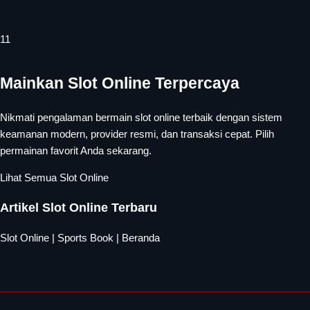
11
Mainkan Slot Online Terpercaya
Nikmati pengalaman bermain slot online terbaik dengan sistem
keamanan modern, provider resmi, dan transaksi cepat. Pilih
permainan favorit Anda sekarang.
Lihat Semua Slot Online
Artikel Slot Online Terbaru
Slot Online
|
Sports Book
|
Beranda