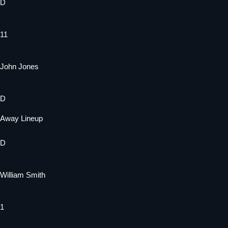
D
11
John Jones
D
Away Lineup
D
William Smith
1