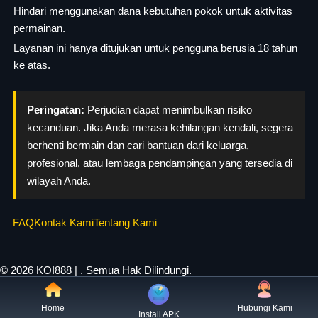
Hindari menggunakan dana kebutuhan pokok untuk aktivitas
permainan.
Layanan ini hanya ditujukan untuk pengguna berusia 18 tahun
ke atas.
Peringatan:
Perjudian dapat menimbulkan risiko
kecanduan. Jika Anda merasa kehilangan kendali, segera
berhenti bermain dan cari bantuan dari keluarga,
profesional, atau lembaga pendampingan yang tersedia di
wilayah Anda.
FAQ
Kontak Kami
Tentang Kami
© 2026
KOI888
| . Semua Hak Dilindungi.
Home
Hubungi Kami
Install APK