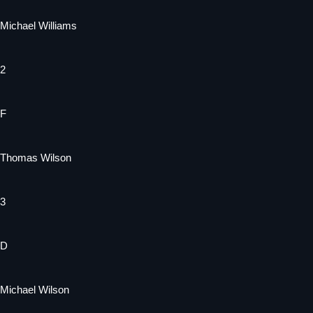
Michael Williams
2
F
Thomas Wilson
3
D
Michael Wilson