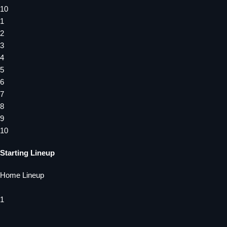
10
1
2
3
4
5
6
7
8
9
10
Starting Lineup
Home Lineup
1