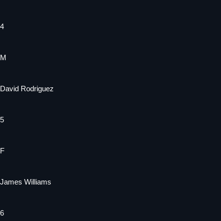
4
M
David Rodriguez
5
F
James Williams
6