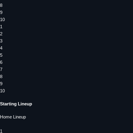
8
9
10
1
2
3
4
5
6
7
8
9
10
Starting Lineup
Home Lineup
1