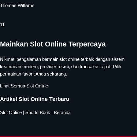
Thomas Williams
11
Mainkan Slot Online Terpercaya
Nikmati pengalaman bermain slot online terbaik dengan sistem
keamanan modern, provider resmi, dan transaksi cepat. Pilih
permainan favorit Anda sekarang.
Lihat Semua Slot Online
Artikel Slot Online Terbaru
Slot Online
|
Sports Book
|
Beranda