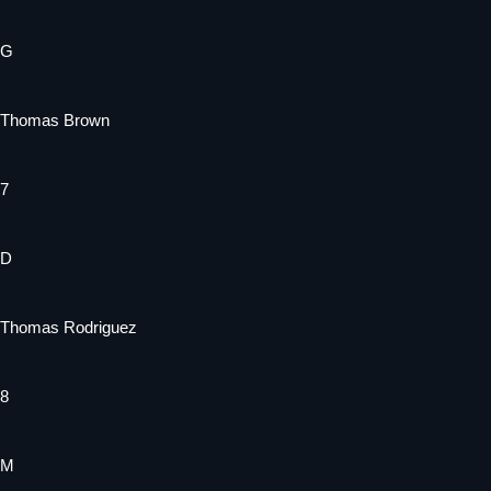
G
Thomas Brown
7
D
Thomas Rodriguez
8
M