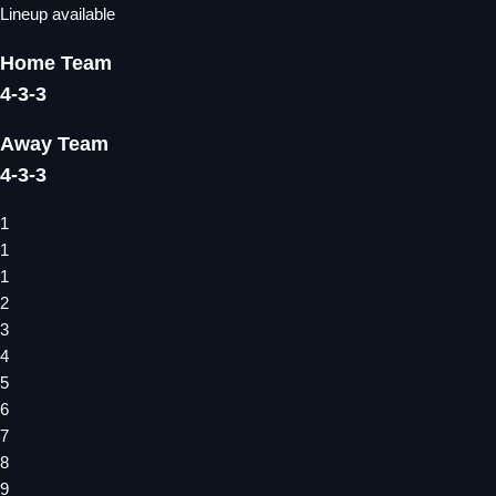
Lineup available
Home Team
4-3-3
Away Team
4-3-3
1
1
1
2
3
4
5
6
7
8
9