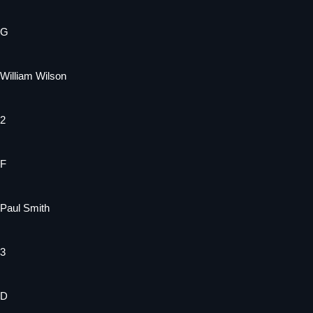
G
William Wilson
2
F
Paul Smith
3
D