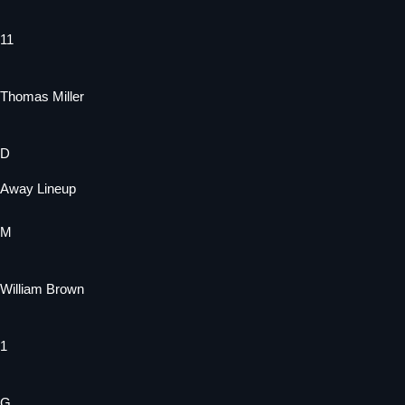
11
Thomas Miller
D
Away Lineup
M
William Brown
1
G