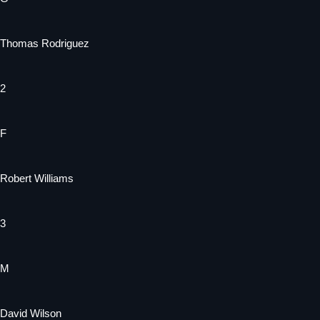
Thomas Rodriguez
2
F
Robert Williams
3
M
David Wilson