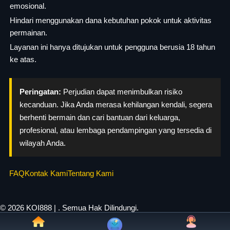
emosional.
Hindari menggunakan dana kebutuhan pokok untuk aktivitas
permainan.
Layanan ini hanya ditujukan untuk pengguna berusia 18 tahun
ke atas.
Peringatan:
Perjudian dapat menimbulkan risiko
kecanduan. Jika Anda merasa kehilangan kendali, segera
berhenti bermain dan cari bantuan dari keluarga,
profesional, atau lembaga pendampingan yang tersedia di
wilayah Anda.
FAQ
Kontak Kami
Tentang Kami
© 2026
KOI888
| . Semua Hak Dilindungi.