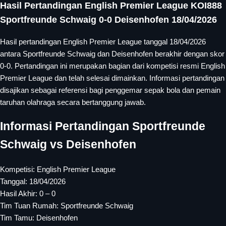
Hasil Pertandingan English Premier League KOI888
Sportfreunde Schwaig 0-0 Deisenhofen 18/04/2026
Hasil pertandingan English Premier League tanggal 18/04/2026
antara Sportfreunde Schwaig dan Deisenhofen berakhir dengan skor
0-0. Pertandingan ini merupakan bagian dari kompetisi resmi English
Premier League dan telah selesai dimainkan. Informasi pertandingan
disajikan sebagai referensi bagi penggemar sepak bola dan pemain
taruhan olahraga secara bertanggung jawab.
Informasi Pertandingan Sportfreunde
Schwaig vs Deisenhofen
Kompetisi: English Premier League
Tanggal: 18/04/2026
Hasil Akhir: 0 – 0
Tim Tuan Rumah: Sportfreunde Schwaig
Tim Tamu: Deisenhofen