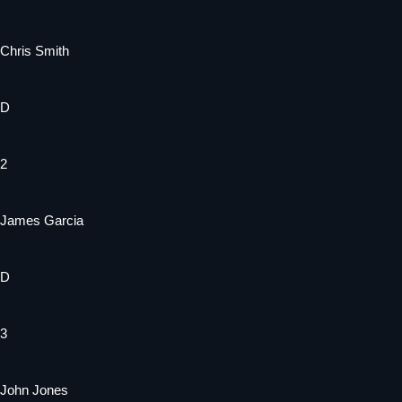
Chris Smith
D
2
James Garcia
D
3
John Jones