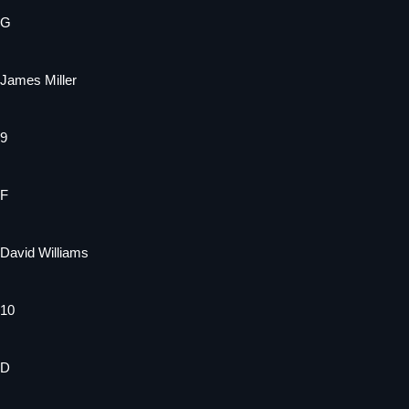
G
James Miller
9
F
David Williams
10
D