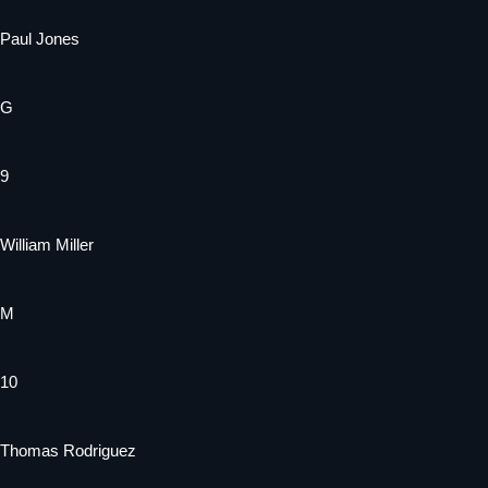
Paul Jones
G
9
William Miller
M
10
Thomas Rodriguez