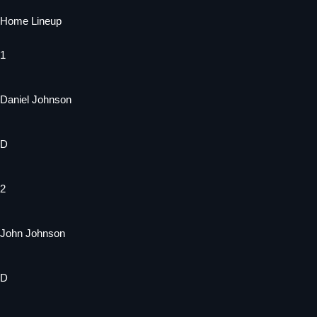
Home Lineup
1
Daniel Johnson
D
2
John Johnson
D