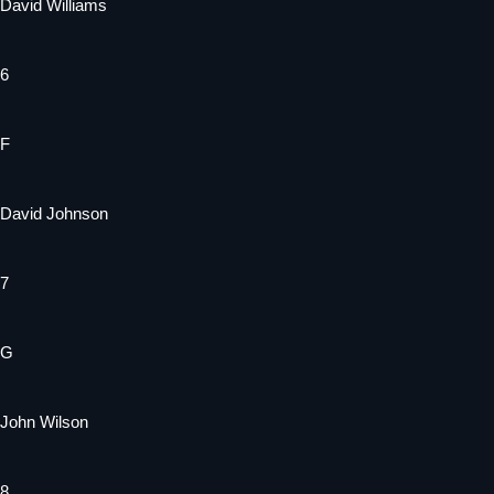
David Williams
6
F
David Johnson
7
G
John Wilson
8