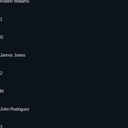
Robert Williams
1
G
James Jones
2
M
John Rodriguez
3