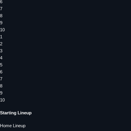
6
7
8
9
10
1
2
3
4
5
6
7
8
9
10
Starting Lineup
Home Lineup