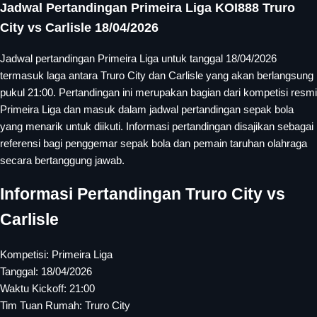
Jadwal Pertandingan Primeira Liga KOI888 Truro
City vs Carlisle 18/04/2026
Jadwal pertandingan Primeira Liga untuk tanggal 18/04/2026
termasuk laga antara Truro City dan Carlisle yang akan berlangsung
pukul 21:00. Pertandingan ini merupakan bagian dari kompetisi resmi
Primeira Liga dan masuk dalam jadwal pertandingan sepak bola
yang menarik untuk diikuti. Informasi pertandingan disajikan sebagai
referensi bagi penggemar sepak bola dan pemain taruhan olahraga
secara bertanggung jawab.
Informasi Pertandingan Truro City vs
Carlisle
Kompetisi: Primeira Liga
Tanggal: 18/04/2026
Waktu Kickoff: 21:00
Tim Tuan Rumah: Truro City