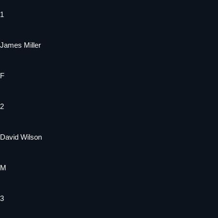
1
James Miller
F
2
David Wilson
M
3