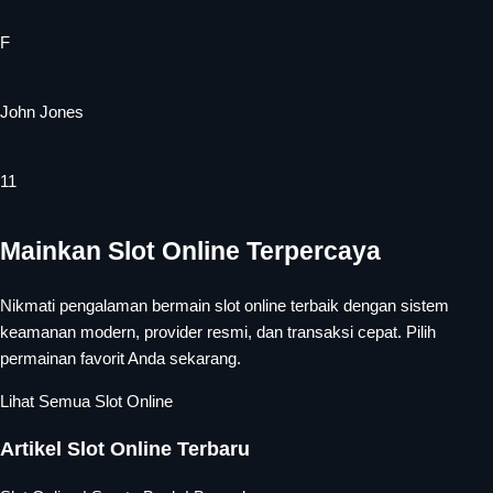
F
John Jones
11
Mainkan Slot Online Terpercaya
Nikmati pengalaman bermain slot online terbaik dengan sistem
keamanan modern, provider resmi, dan transaksi cepat. Pilih
permainan favorit Anda sekarang.
Lihat Semua Slot Online
Artikel Slot Online Terbaru