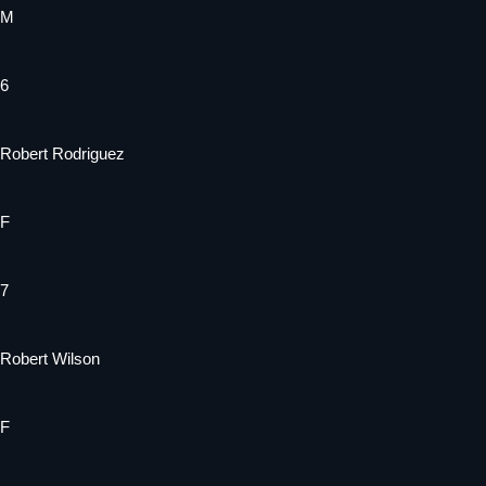
M
6
Robert Rodriguez
F
7
Robert Wilson
F