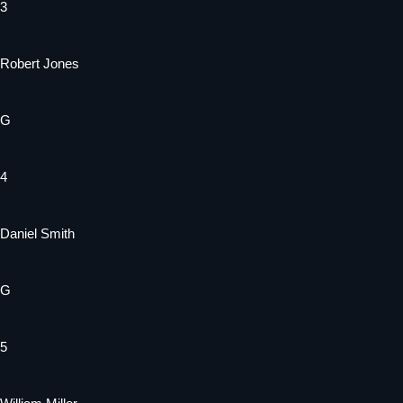
3
Robert Jones
G
4
Daniel Smith
G
5