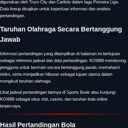
digunakan oleh Truro City dan Carlisle dalam laga Primeira Liga.
Data lineup disajikan untuk keperluan informasi dan analisis
pertandingan.
Taruhan Olahraga Secara Bertanggung
Jawab
Informasi pertandingan yang ditampilkan di halaman ini bertujuan
sebagai referensi jadwal dan data pertandingan. KOI888 mendorong
pengguna untuk bermain secara bertanggung jawab, memahami
risiko, serta menjadikan hiburan sebagai tujuan utama dalam
mengikuti taruhan olahraga.
Lihat jadwal pertandingan lainnya di
Sports Book
atau kunjungi
KOI888
sebagai situs slot, casino, dan taruhan bola online
terpercaya.
Hasil Pertandingan Bola