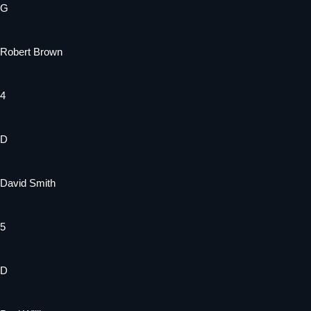
G
Robert Brown
4
D
David Smith
5
D