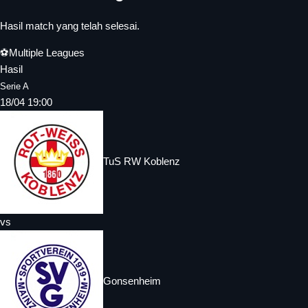
Hasil match yang telah selesai.
⚽
Multiple Leagues
Hasil
Serie A
18/04 19:00
TuS RW Koblenz
vs
Gonsenheim