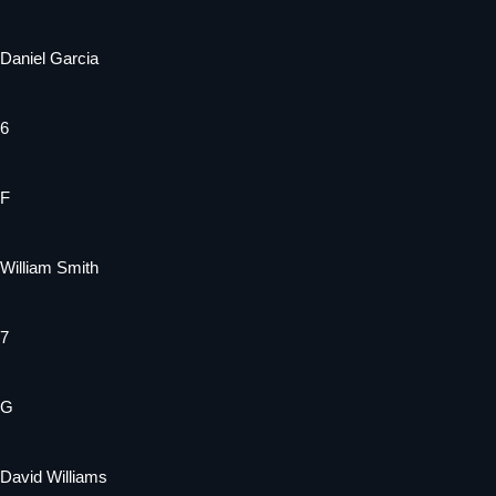
Daniel Garcia
6
F
William Smith
7
G
David Williams