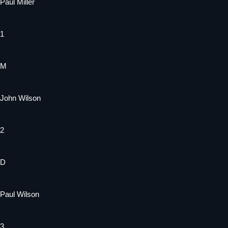
Paul Miller
1
M
John Wilson
2
D
Paul Wilson
3