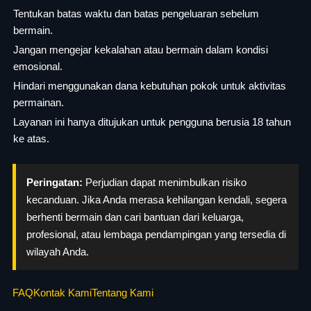
Tentukan batas waktu dan batas pengeluaran sebelum
bermain.
Jangan mengejar kekalahan atau bermain dalam kondisi
emosional.
Hindari menggunakan dana kebutuhan pokok untuk aktivitas
permainan.
Layanan ini hanya ditujukan untuk pengguna berusia 18 tahun
ke atas.
Peringatan:
Perjudian dapat menimbulkan risiko
kecanduan. Jika Anda merasa kehilangan kendali, segera
berhenti bermain dan cari bantuan dari keluarga,
profesional, atau lembaga pendampingan yang tersedia di
wilayah Anda.
FAQ
Kontak Kami
Tentang Kami