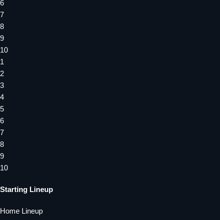
6
7
8
9
10
1
2
3
4
5
6
7
8
9
10
Starting Lineup
Home Lineup