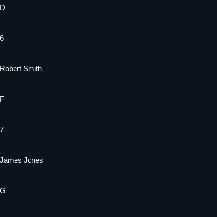
D
6
Robert Smith
F
7
James Jones
G