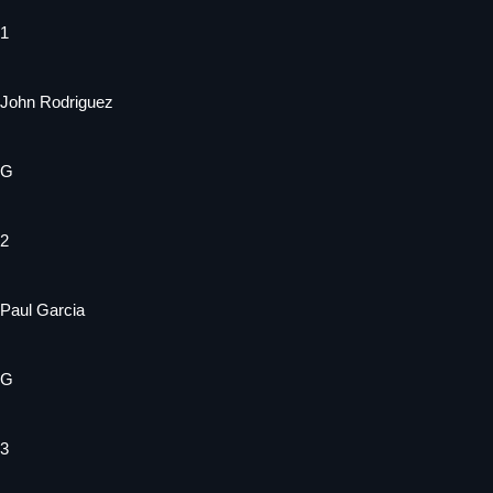
1
John Rodriguez
G
2
Paul Garcia
G
3