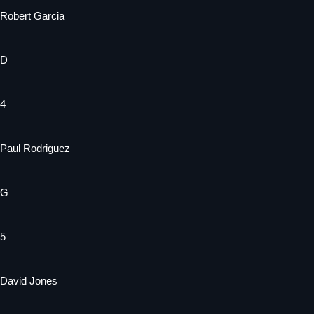
Robert Garcia
D
4
Paul Rodriguez
G
5
David Jones