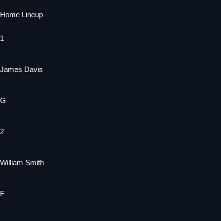
Home Lineup
1
James Davis
G
2
William Smith
F