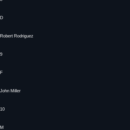
D
Robert Rodriguez
9
F
John Miller
10
M