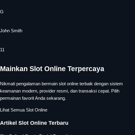
G
John Smith
11
Mainkan Slot Online Terpercaya
Nikmati pengalaman bermain slot online terbaik dengan sistem
keamanan modern, provider resmi, dan transaksi cepat. Pilih
permainan favorit Anda sekarang.
Lihat Semua Slot Online
Artikel Slot Online Terbaru