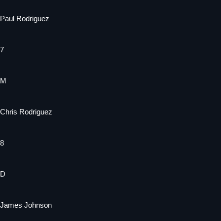
Paul Rodriguez
7
M
Chris Rodriguez
8
D
James Johnson