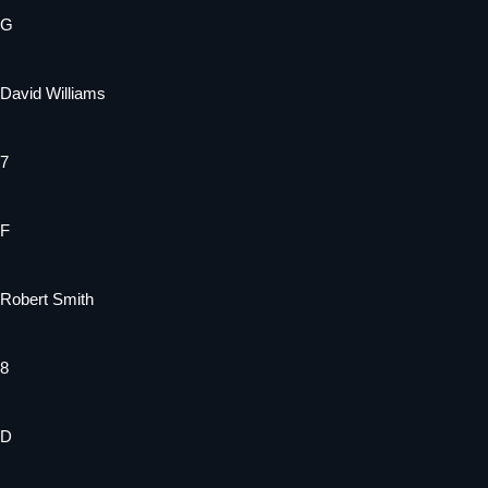
G
David Williams
7
F
Robert Smith
8
D