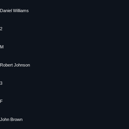
Daniel Williams
2
M
Robert Johnson
3
F
John Brown