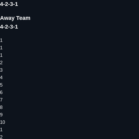
4-2-3-1
Away Team
4-2-3-1
1
1
1
2
3
4
5
6
7
8
9
10
1
2