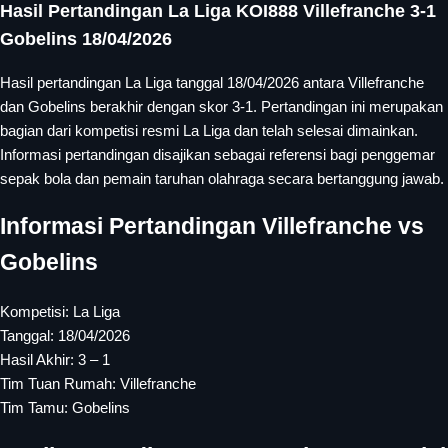
Hasil Pertandingan La Liga KOI888 Villefranche 3-1
Gobelins 18/04/2026
Hasil pertandingan La Liga tanggal 18/04/2026 antara Villefranche
dan Gobelins berakhir dengan skor 3-1. Pertandingan ini merupakan
bagian dari kompetisi resmi La Liga dan telah selesai dimainkan.
Informasi pertandingan disajikan sebagai referensi bagi penggemar
sepak bola dan pemain taruhan olahraga secara bertanggung jawab.
Informasi Pertandingan Villefranche vs
Gobelins
Kompetisi: La Liga
Tanggal: 18/04/2026
Hasil Akhir: 3 – 1
Tim Tuan Rumah: Villefranche
Tim Tamu: Gobelins