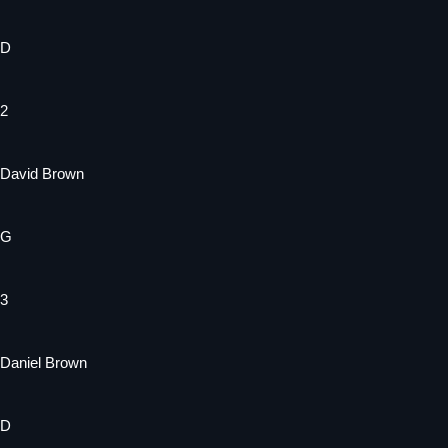
D
2
David Brown
G
3
Daniel Brown
D