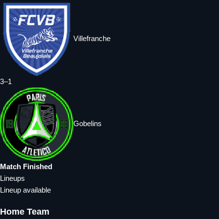
Villefranche
3
–
1
Gobelins
Match Finished
Lineups
Lineup available
Home Team