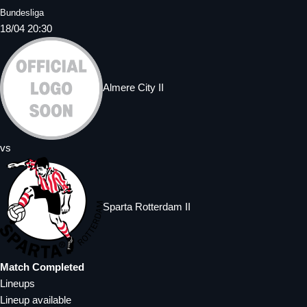
Bundesliga
18/04 20:30
Almere City II
vs
Sparta Rotterdam II
Match Completed
Lineups
Lineup available