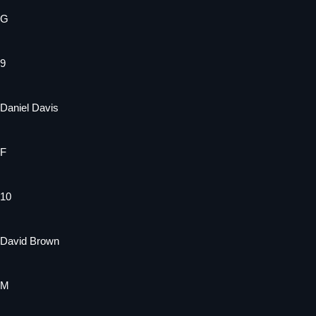
G
9
Daniel Davis
F
10
David Brown
M