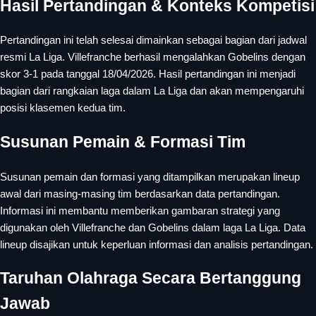
Hasil Pertandingan & Konteks Kompetisi
Pertandingan ini telah selesai dimainkan sebagai bagian dari jadwal
resmi La Liga. Villefranche berhasil mengalahkan Gobelins dengan
skor 3-1 pada tanggal 18/04/2026. Hasil pertandingan ini menjadi
bagian dari rangkaian laga dalam La Liga dan akan mempengaruhi
posisi klasemen kedua tim.
Susunan Pemain & Formasi Tim
Susunan pemain dan formasi yang ditampilkan merupakan lineup
awal dari masing-masing tim berdasarkan data pertandingan.
Informasi ini membantu memberikan gambaran strategi yang
digunakan oleh Villefranche dan Gobelins dalam laga La Liga. Data
lineup disajikan untuk keperluan informasi dan analisis pertandingan.
Taruhan Olahraga Secara Bertanggung
Jawab