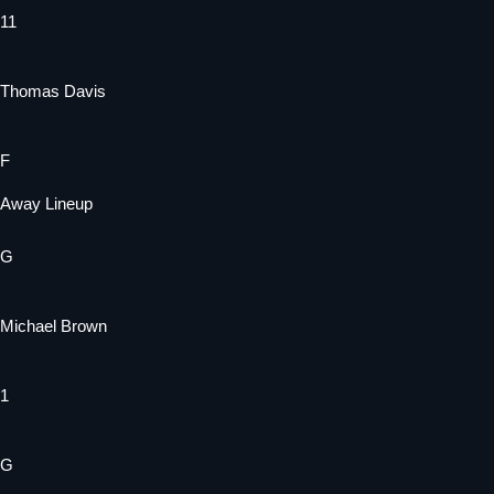
11
Thomas Davis
F
Away Lineup
G
Michael Brown
1
G