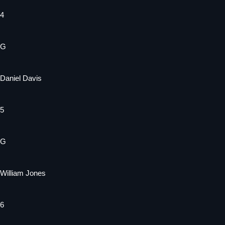
4
G
Daniel Davis
5
G
William Jones
6