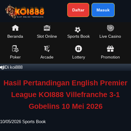
Daftar
Masuk
Beranda
Slot Online
Sports Book
Live Casino
Poker
Arcade
Lottery
Promotion
 koi888
Hasil Pertandingan English Premier
League KOI888 Villefranche 3-1
Gobelins 10 Mei 2026
10/05/2026
Sports Book